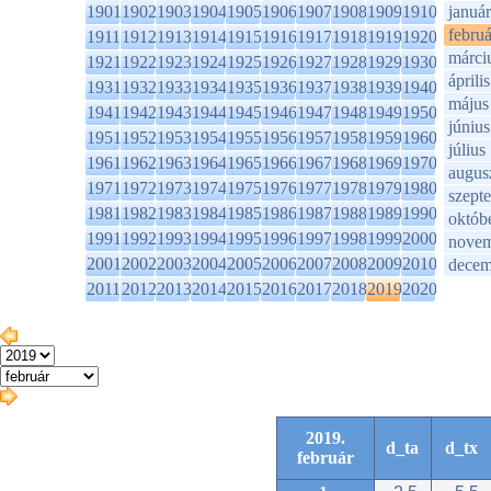
1901
1902
1903
1904
1905
1906
1907
1908
1909
1910
január
februá
1911
1912
1913
1914
1915
1916
1917
1918
1919
1920
márci
1921
1922
1923
1924
1925
1926
1927
1928
1929
1930
április
1931
1932
1933
1934
1935
1936
1937
1938
1939
1940
május
1941
1942
1943
1944
1945
1946
1947
1948
1949
1950
június
1951
1952
1953
1954
1955
1956
1957
1958
1959
1960
július
1961
1962
1963
1964
1965
1966
1967
1968
1969
1970
augus
1971
1972
1973
1974
1975
1976
1977
1978
1979
1980
szept
1981
1982
1983
1984
1985
1986
1987
1988
1989
1990
októb
1991
1992
1993
1994
1995
1996
1997
1998
1999
2000
novem
2001
2002
2003
2004
2005
2006
2007
2008
2009
2010
decem
2011
2012
2013
2014
2015
2016
2017
2018
2019
2020
2019.
d_ta
d_tx
február