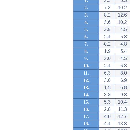
1.
2.5
5.5
2.
7.3
10.2
3.
8.2
12.6
4.
3.6
10.2
5.
2.8
4.5
6.
2.4
5.8
7.
-0.2
4.8
8.
1.9
5.4
9.
2.0
4.5
10.
2.4
6.8
11.
6.3
8.0
12.
3.0
6.9
13.
1.5
6.8
14.
3.3
9.3
15.
5.3
10.4
16.
2.8
11.3
17.
4.0
12.7
18.
4.4
13.8