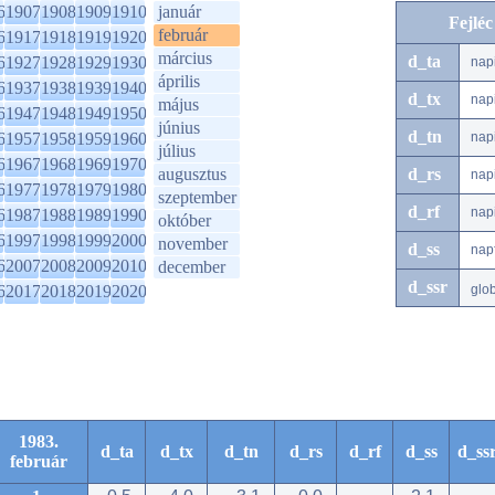
6
1907
1908
1909
1910
január
Fejlé
február
6
1917
1918
1919
1920
március
d_ta
6
1927
1928
1929
1930
nap
április
6
1937
1938
1939
1940
d_tx
nap
május
6
1947
1948
1949
1950
június
d_tn
6
1957
1958
1959
1960
nap
július
6
1967
1968
1969
1970
augusztus
d_rs
nap
6
1977
1978
1979
1980
szeptember
d_rf
nap
6
1987
1988
1989
1990
október
6
1997
1998
1999
2000
november
d_ss
nap
6
2007
2008
2009
2010
december
d_ssr
6
2017
2018
2019
2020
glo
1983.
d_ta
d_tx
d_tn
d_rs
d_rf
d_ss
d_ss
február