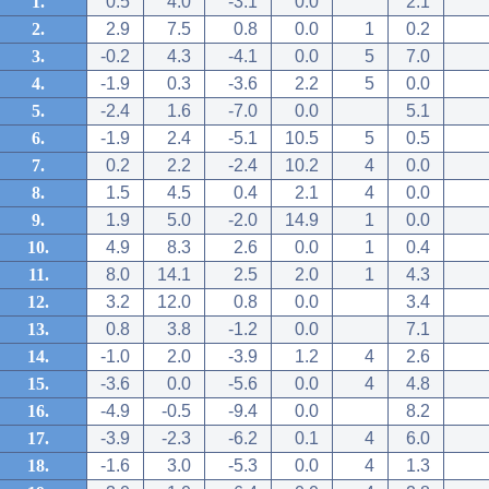
1.
0.5
4.0
-3.1
0.0
2.1
2.
2.9
7.5
0.8
0.0
1
0.2
3.
-0.2
4.3
-4.1
0.0
5
7.0
4.
-1.9
0.3
-3.6
2.2
5
0.0
5.
-2.4
1.6
-7.0
0.0
5.1
6.
-1.9
2.4
-5.1
10.5
5
0.5
7.
0.2
2.2
-2.4
10.2
4
0.0
8.
1.5
4.5
0.4
2.1
4
0.0
9.
1.9
5.0
-2.0
14.9
1
0.0
10.
4.9
8.3
2.6
0.0
1
0.4
11.
8.0
14.1
2.5
2.0
1
4.3
12.
3.2
12.0
0.8
0.0
3.4
13.
0.8
3.8
-1.2
0.0
7.1
14.
-1.0
2.0
-3.9
1.2
4
2.6
15.
-3.6
0.0
-5.6
0.0
4
4.8
16.
-4.9
-0.5
-9.4
0.0
8.2
17.
-3.9
-2.3
-6.2
0.1
4
6.0
18.
-1.6
3.0
-5.3
0.0
4
1.3