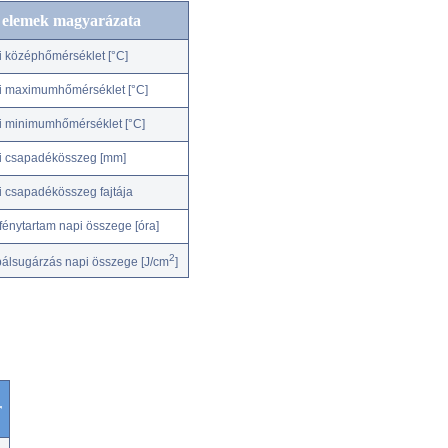
c elemek magyarázata
i középhőmérséklet [°C]
i maximumhőmérséklet [°C]
i minimumhőmérséklet [°C]
i csapadékösszeg [mm]
i csapadékösszeg fajtája
fénytartam napi összege [óra]
2
bálsugárzás napi összege [J/cm
]
r