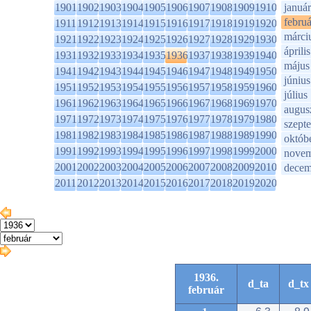
1901
1902
1903
1904
1905
1906
1907
1908
1909
1910
január
februá
1911
1912
1913
1914
1915
1916
1917
1918
1919
1920
márci
1921
1922
1923
1924
1925
1926
1927
1928
1929
1930
április
1931
1932
1933
1934
1935
1936
1937
1938
1939
1940
május
1941
1942
1943
1944
1945
1946
1947
1948
1949
1950
június
1951
1952
1953
1954
1955
1956
1957
1958
1959
1960
július
1961
1962
1963
1964
1965
1966
1967
1968
1969
1970
augus
1971
1972
1973
1974
1975
1976
1977
1978
1979
1980
szept
1981
1982
1983
1984
1985
1986
1987
1988
1989
1990
októb
1991
1992
1993
1994
1995
1996
1997
1998
1999
2000
novem
2001
2002
2003
2004
2005
2006
2007
2008
2009
2010
decem
2011
2012
2013
2014
2015
2016
2017
2018
2019
2020
1936.
d_ta
d_tx
február