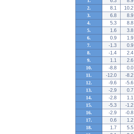
1.
6.3
8.9
2.
8.1
10.2
3.
6.8
8.9
4.
5.3
8.8
5.
1.6
3.8
6.
0.9
1.9
7.
-1.3
0.9
8.
-1.4
2.4
9.
1.1
2.6
10.
-8.8
0.0
11.
-12.0
-8.2
12.
-9.6
-5.6
13.
-2.9
0.7
14.
-2.8
1.1
15.
-5.3
-1.2
16.
-2.9
-0.8
17.
0.6
1.2
18.
1.7
5.5