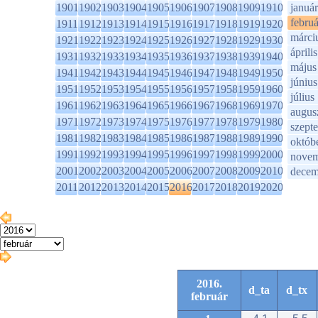
1901
1902
1903
1904
1905
1906
1907
1908
1909
1910
január
februá
1911
1912
1913
1914
1915
1916
1917
1918
1919
1920
márci
1921
1922
1923
1924
1925
1926
1927
1928
1929
1930
április
1931
1932
1933
1934
1935
1936
1937
1938
1939
1940
május
1941
1942
1943
1944
1945
1946
1947
1948
1949
1950
június
1951
1952
1953
1954
1955
1956
1957
1958
1959
1960
július
1961
1962
1963
1964
1965
1966
1967
1968
1969
1970
augus
1971
1972
1973
1974
1975
1976
1977
1978
1979
1980
szept
1981
1982
1983
1984
1985
1986
1987
1988
1989
1990
októb
1991
1992
1993
1994
1995
1996
1997
1998
1999
2000
novem
2001
2002
2003
2004
2005
2006
2007
2008
2009
2010
decem
2011
2012
2013
2014
2015
2016
2017
2018
2019
2020
2016.
d_ta
d_tx
február