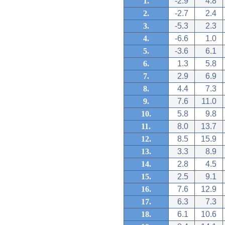
1.
-2.9
4.8
2.
-2.7
2.4
3.
-5.3
2.3
4.
-6.6
1.0
5.
-3.6
6.1
6.
1.3
5.8
7.
2.9
6.9
8.
4.4
7.3
9.
7.6
11.0
10.
5.8
9.8
11.
8.0
13.7
12.
8.5
15.9
13.
3.3
8.9
14.
2.8
4.5
15.
2.5
9.1
16.
7.6
12.9
17.
6.3
7.3
18.
6.1
10.6