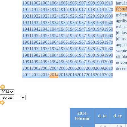
1901
1902
1903
1904
1905
1906
1907
1908
1909
1910
január
februá
1911
1912
1913
1914
1915
1916
1917
1918
1919
1920
márci
1921
1922
1923
1924
1925
1926
1927
1928
1929
1930
április
1931
1932
1933
1934
1935
1936
1937
1938
1939
1940
május
1941
1942
1943
1944
1945
1946
1947
1948
1949
1950
június
1951
1952
1953
1954
1955
1956
1957
1958
1959
1960
július
1961
1962
1963
1964
1965
1966
1967
1968
1969
1970
augus
1971
1972
1973
1974
1975
1976
1977
1978
1979
1980
szept
1981
1982
1983
1984
1985
1986
1987
1988
1989
1990
októb
1991
1992
1993
1994
1995
1996
1997
1998
1999
2000
novem
2001
2002
2003
2004
2005
2006
2007
2008
2009
2010
decem
2011
2012
2013
2014
2015
2016
2017
2018
2019
2020
2014.
d_ta
d_tx
február