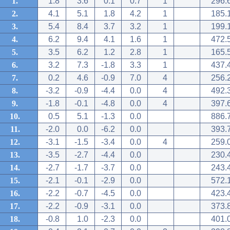
1.
1.8
3.6
0.1
0.7
1
296.
2.
4.1
5.1
1.8
4.2
1
185.
3.
5.4
8.4
3.7
3.2
1
199.
4.
6.2
9.4
4.1
1.6
1
472.
5.
3.5
6.2
1.2
2.8
1
165.
6.
3.2
7.3
-1.8
3.3
1
437.
7.
0.2
4.6
-0.9
7.0
4
256.
8.
-3.2
-0.9
-4.4
0.0
4
492.
9.
-1.8
-0.1
-4.8
0.0
4
397.
10.
0.5
5.1
-1.3
0.0
886.
11.
-2.0
0.0
-6.2
0.0
393.
12.
-3.1
-1.5
-3.4
0.0
4
259.
13.
-3.5
-2.7
-4.4
0.0
230.
14.
-2.7
-1.7
-3.7
0.0
243.
15.
-2.1
-0.1
-2.9
0.0
572.
16.
-2.2
-0.7
-4.5
0.0
423.
17.
-2.2
-0.9
-3.1
0.0
373.
18.
-0.8
1.0
-2.3
0.0
401.