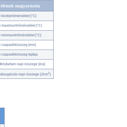
c elemek magyarázata
i középhőmérséklet [°C]
i maximumhőmérséklet [°C]
i minimumhőmérséklet [°C]
i csapadékösszeg [mm]
i csapadékösszeg fajtája
fénytartam napi összege [óra]
2
bálsugárzás napi összege [J/cm
]