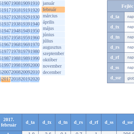
6
1907
1908
1909
1910
január
Fejlé
február
6
1917
1918
1919
1920
március
d_ta
6
1927
1928
1929
1930
nap
április
6
1937
1938
1939
1940
d_tx
nap
május
6
1947
1948
1949
1950
június
d_tn
6
1957
1958
1959
1960
nap
július
6
1967
1968
1969
1970
augusztus
d_rs
nap
6
1977
1978
1979
1980
szeptember
d_rf
nap
6
1987
1988
1989
1990
október
6
1997
1998
1999
2000
november
d_ss
nap
6
2007
2008
2009
2010
december
d_ssr
6
2017
2018
2019
2020
glo
2017.
d_ta
d_tx
d_tn
d_rs
d_rf
d_ss
d_ssr
február