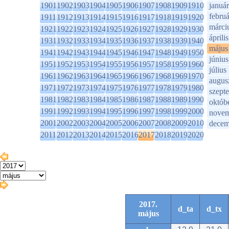
1901
1902
1903
1904
1905
1906
1907
1908
1909
1910
január
februá
1911
1912
1913
1914
1915
1916
1917
1918
1919
1920
márci
1921
1922
1923
1924
1925
1926
1927
1928
1929
1930
április
1931
1932
1933
1934
1935
1936
1937
1938
1939
1940
május
1941
1942
1943
1944
1945
1946
1947
1948
1949
1950
június
1951
1952
1953
1954
1955
1956
1957
1958
1959
1960
július
1961
1962
1963
1964
1965
1966
1967
1968
1969
1970
augus
1971
1972
1973
1974
1975
1976
1977
1978
1979
1980
szept
1981
1982
1983
1984
1985
1986
1987
1988
1989
1990
októb
1991
1992
1993
1994
1995
1996
1997
1998
1999
2000
novem
2001
2002
2003
2004
2005
2006
2007
2008
2009
2010
decem
2011
2012
2013
2014
2015
2016
2017
2018
2019
2020
2017.
d_ta
d_tx
május