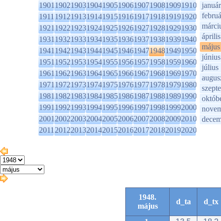
1901
1902
1903
1904
1905
1906
1907
1908
1909
1910
január
februá
1911
1912
1913
1914
1915
1916
1917
1918
1919
1920
márci
1921
1922
1923
1924
1925
1926
1927
1928
1929
1930
április
1931
1932
1933
1934
1935
1936
1937
1938
1939
1940
május
1941
1942
1943
1944
1945
1946
1947
1948
1949
1950
június
1951
1952
1953
1954
1955
1956
1957
1958
1959
1960
július
1961
1962
1963
1964
1965
1966
1967
1968
1969
1970
augus
1971
1972
1973
1974
1975
1976
1977
1978
1979
1980
szept
1981
1982
1983
1984
1985
1986
1987
1988
1989
1990
októb
1991
1992
1993
1994
1995
1996
1997
1998
1999
2000
novem
2001
2002
2003
2004
2005
2006
2007
2008
2009
2010
decem
2011
2012
2013
2014
2015
2016
2017
2018
2019
2020
1948.
d_ta
d_tx
május