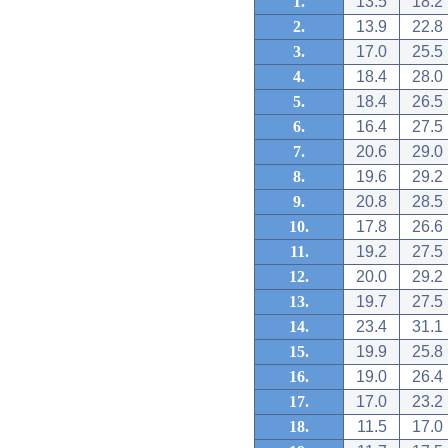
1.
13.5
18.2
2.
13.9
22.8
3.
17.0
25.5
4.
18.4
28.0
5.
18.4
26.5
6.
16.4
27.5
7.
20.6
29.0
8.
19.6
29.2
9.
20.8
28.5
10.
17.8
26.6
11.
19.2
27.5
12.
20.0
29.2
13.
19.7
27.5
14.
23.4
31.1
15.
19.9
25.8
16.
19.0
26.4
17.
17.0
23.2
18.
11.5
17.0