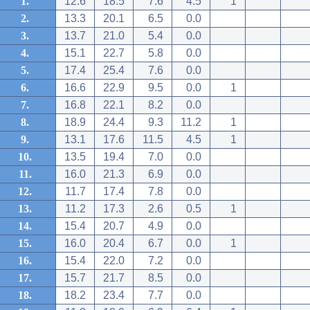
1.
12.6
18.5
7.6
4.5
1
2.
13.3
20.1
6.5
0.0
3.
13.7
21.0
5.4
0.0
4.
15.1
22.7
5.8
0.0
5.
17.4
25.4
7.6
0.0
6.
16.6
22.9
9.5
0.0
1
7.
16.8
22.1
8.2
0.0
8.
18.9
24.4
9.3
11.2
1
9.
13.1
17.6
11.5
4.5
1
10.
13.5
19.4
7.0
0.0
11.
16.0
21.3
6.9
0.0
12.
11.7
17.4
7.8
0.0
13.
11.2
17.3
2.6
0.5
1
14.
15.4
20.7
4.9
0.0
15.
16.0
20.4
6.7
0.0
1
16.
15.4
22.0
7.2
0.0
17.
15.7
21.7
8.5
0.0
18.
18.2
23.4
7.7
0.0