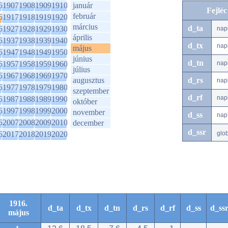
6
1907
1908
1909
1910
január
Fejlé
február
6
1917
1918
1919
1920
március
d_ta
6
1927
1928
1929
1930
nap
április
6
1937
1938
1939
1940
d_tx
nap
május
6
1947
1948
1949
1950
június
d_tn
6
1957
1958
1959
1960
nap
július
6
1967
1968
1969
1970
augusztus
d_rs
nap
6
1977
1978
1979
1980
szeptember
d_rf
nap
6
1987
1988
1989
1990
október
6
1997
1998
1999
2000
november
d_ss
nap
6
2007
2008
2009
2010
december
d_ssr
6
2017
2018
2019
2020
glo
1916.
d_ta
d_tx
d_tn
d_rs
d_rf
d_ss
d_ss
május