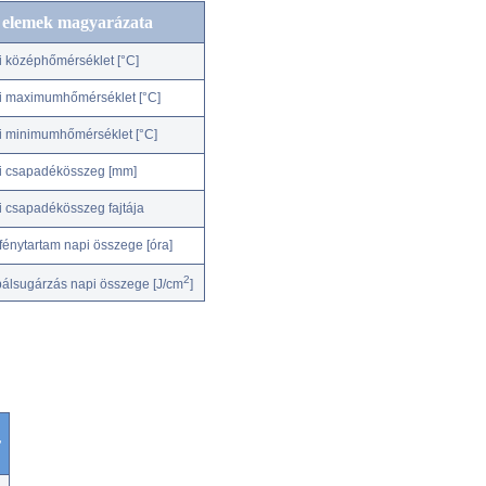
c elemek magyarázata
i középhőmérséklet [°C]
i maximumhőmérséklet [°C]
i minimumhőmérséklet [°C]
i csapadékösszeg [mm]
i csapadékösszeg fajtája
fénytartam napi összege [óra]
2
bálsugárzás napi összege [J/cm
]
r