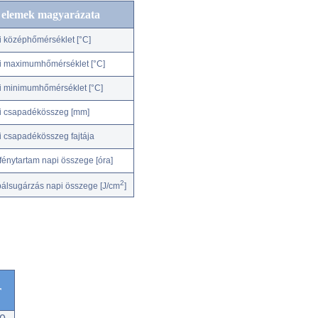
c elemek magyarázata
i középhőmérséklet [°C]
i maximumhőmérséklet [°C]
i minimumhőmérséklet [°C]
i csapadékösszeg [mm]
i csapadékösszeg fajtája
fénytartam napi összege [óra]
2
bálsugárzás napi összege [J/cm
]
r