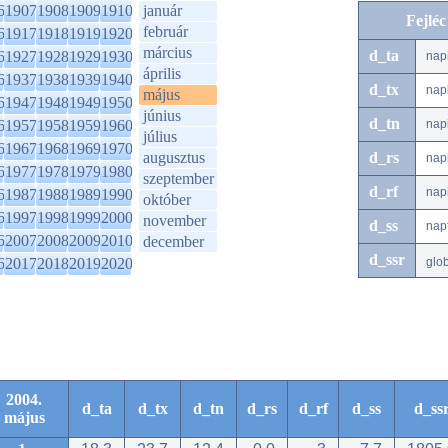
6
1907
1908
1909
1910
január
Fejlé
február
6
1917
1918
1919
1920
március
d_ta
6
1927
1928
1929
1930
nap
április
6
1937
1938
1939
1940
d_tx
nap
május
6
1947
1948
1949
1950
június
d_tn
6
1957
1958
1959
1960
nap
július
6
1967
1968
1969
1970
augusztus
d_rs
nap
6
1977
1978
1979
1980
szeptember
d_rf
nap
6
1987
1988
1989
1990
október
6
1997
1998
1999
2000
november
d_ss
nap
6
2007
2008
2009
2010
december
d_ssr
6
2017
2018
2019
2020
glo
2004.
d_ta
d_tx
d_tn
d_rs
d_rf
d_ss
d_ss
május