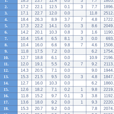
1.
18.3
23.7
12.4
0.0
3
7.7
1805.
2.
17.2
22.1
12.5
0.1
3
7.7
1896.
3.
17.1
22.7
12.0
0.0
11.8
2512.
4.
18.4
26.3
8.9
3.7
7
4.8
1722.
5.
17.3
22.2
14.1
0.0
3
8.6
2049.
6.
14.2
20.1
10.3
0.8
3
1.6
1190.
7.
10.4
15.4
6.5
8.1
3
0.0
693.
8.
10.4
16.0
6.6
9.8
7
4.6
1508.
9.
11.8
17.5
7.2
0.0
6.2
1754.
10.
12.7
18.8
6.1
0.0
10.9
2196.
11.
12.0
19.1
5.5
0.2
7
9.2
2113.
12.
14.3
20.5
7.1
0.0
9.0
1944.
13.
15.3
21.5
9.5
0.0
3
4.8
1847.
14.
12.7
16.0
10.3
0.0
6.2
1860.
15.
12.6
18.2
7.1
0.2
1
9.8
2219.
16.
11.8
15.2
9.7
0.1
3
3.8
1192.
17.
13.6
18.0
9.2
0.0
1
9.3
2220.
18.
15.3
20.7
9.2
0.0
7.8
2074.