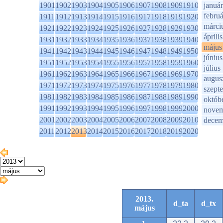
1901
1902
1903
1904
1905
1906
1907
1908
1909
1910
január
februá
1911
1912
1913
1914
1915
1916
1917
1918
1919
1920
márci
1921
1922
1923
1924
1925
1926
1927
1928
1929
1930
április
1931
1932
1933
1934
1935
1936
1937
1938
1939
1940
május
1941
1942
1943
1944
1945
1946
1947
1948
1949
1950
június
1951
1952
1953
1954
1955
1956
1957
1958
1959
1960
július
1961
1962
1963
1964
1965
1966
1967
1968
1969
1970
augus
1971
1972
1973
1974
1975
1976
1977
1978
1979
1980
szept
1981
1982
1983
1984
1985
1986
1987
1988
1989
1990
októb
1991
1992
1993
1994
1995
1996
1997
1998
1999
2000
novem
2001
2002
2003
2004
2005
2006
2007
2008
2009
2010
decem
2011
2012
2013
2014
2015
2016
2017
2018
2019
2020
2013.
d_ta
d_tx
május