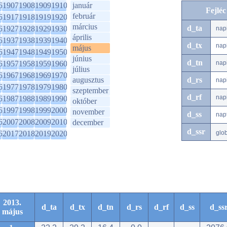
6
1907
1908
1909
1910
január
Fejlé
február
6
1917
1918
1919
1920
március
d_ta
6
1927
1928
1929
1930
nap
április
6
1937
1938
1939
1940
d_tx
nap
május
6
1947
1948
1949
1950
június
d_tn
6
1957
1958
1959
1960
nap
július
6
1967
1968
1969
1970
augusztus
d_rs
nap
6
1977
1978
1979
1980
szeptember
d_rf
nap
6
1987
1988
1989
1990
október
6
1997
1998
1999
2000
november
d_ss
nap
6
2007
2008
2009
2010
december
d_ssr
6
2017
2018
2019
2020
glo
2013.
d_ta
d_tx
d_tn
d_rs
d_rf
d_ss
d_ss
május