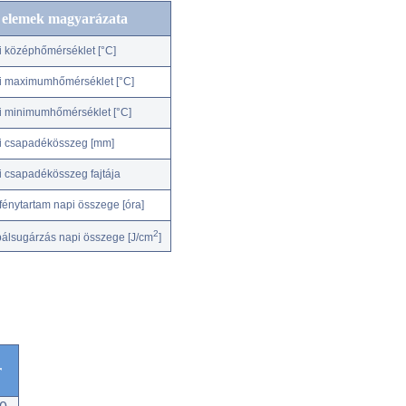
c elemek magyarázata
i középhőmérséklet [°C]
i maximumhőmérséklet [°C]
i minimumhőmérséklet [°C]
i csapadékösszeg [mm]
i csapadékösszeg fajtája
fénytartam napi összege [óra]
2
bálsugárzás napi összege [J/cm
]
r