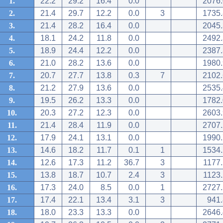
1.
22.2
29.2
16.4
0.0
2076.
2.
21.4
29.7
12.2
0.0
3
1735.
3.
21.4
28.2
16.4
0.0
2045.
4.
18.1
24.2
11.8
0.0
2492.
5.
18.9
24.4
12.2
0.0
2387.
6.
21.0
28.2
13.6
0.0
1980.
7.
20.7
27.7
13.8
0.3
7
2102.
8.
21.2
27.9
13.6
0.0
2535.
9.
19.5
26.2
13.3
0.0
1782.
10.
20.3
27.2
12.3
0.0
2603.
11.
21.4
28.4
11.9
0.0
2707.
12.
17.9
24.1
13.1
0.0
1990.
13.
14.6
18.2
11.7
0.1
1
1534.
14.
12.6
17.3
11.2
36.7
3
1177.
15.
13.8
18.7
10.7
2.4
3
1123.
16.
17.3
24.0
8.5
0.0
1
2727.
17.
17.4
22.1
13.4
3.1
3
941.
18.
18.0
23.3
13.3
0.0
2646.