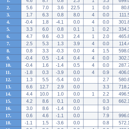
1.
4.6
8.7
0.8
2.3
1
5.3
699.
2.
5.6
7.0
3.6
22.5
1
0.0
80.
3.
1.7
6.3
0.8
8.0
4
0.0
111.
4.
-0.4
1.8
-4.1
0.0
4
0.0
301.
5.
3.3
6.0
0.8
0.1
1
0.2
334.
6.
4.7
9.6
-0.3
2.4
1
2.0
465.
7.
2.5
5.3
1.3
3.9
4
0.0
114.
8.
0.8
3.3
-0.3
0.0
4
1.5
598.
9.
-0.4
0.5
-1.4
0.4
4
0.0
302.
10.
-0.4
1.6
-1.4
0.5
4
0.0
287.
11.
-1.8
0.3
-3.9
0.0
4
0.9
406.
12.
1.3
5.5
-5.4
0.0
2.7
580.
13.
6.6
12.7
2.9
0.0
3.3
718.
14.
4.4
10.0
1.0
0.0
1
2.2
496.
15.
4.2
8.6
0.1
0.0
0.3
662.
16.
3.0
8.6
-1.4
0.0
9.0
17.
0.6
4.6
-1.1
0.0
7.9
996.
18.
-1.1
1.5
-3.6
0.0
0.8
572.