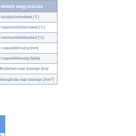
c elemek magyarázata
i középhőmérséklet [°C]
i maximumhőmérséklet [°C]
i minimumhőmérséklet [°C]
i csapadékösszeg [mm]
i csapadékösszeg fajtája
fénytartam napi összege [óra]
2
bálsugárzás napi összege [J/cm
]