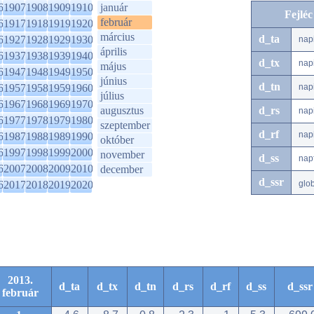
6
1907
1908
1909
1910
január
Fejlé
február
6
1917
1918
1919
1920
március
d_ta
6
1927
1928
1929
1930
nap
április
6
1937
1938
1939
1940
d_tx
nap
május
6
1947
1948
1949
1950
június
d_tn
6
1957
1958
1959
1960
nap
július
6
1967
1968
1969
1970
augusztus
d_rs
nap
6
1977
1978
1979
1980
szeptember
d_rf
nap
6
1987
1988
1989
1990
október
6
1997
1998
1999
2000
november
d_ss
nap
6
2007
2008
2009
2010
december
d_ssr
6
2017
2018
2019
2020
glo
2013.
d_ta
d_tx
d_tn
d_rs
d_rf
d_ss
d_ssr
február