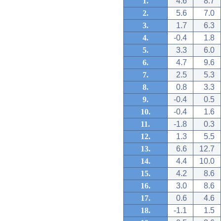
1.
4.6
8.7
2.
5.6
7.0
3.
1.7
6.3
4.
-0.4
1.8
5.
3.3
6.0
6.
4.7
9.6
7.
2.5
5.3
8.
0.8
3.3
9.
-0.4
0.5
10.
-0.4
1.6
11.
-1.8
0.3
12.
1.3
5.5
13.
6.6
12.7
14.
4.4
10.0
15.
4.2
8.6
16.
3.0
8.6
17.
0.6
4.6
18.
-1.1
1.5