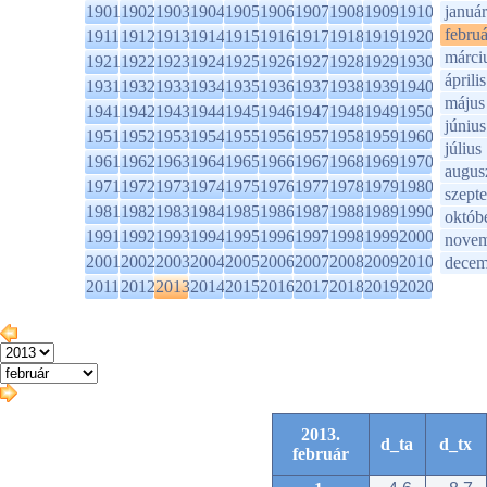
1901
1902
1903
1904
1905
1906
1907
1908
1909
1910
január
februá
1911
1912
1913
1914
1915
1916
1917
1918
1919
1920
márci
1921
1922
1923
1924
1925
1926
1927
1928
1929
1930
április
1931
1932
1933
1934
1935
1936
1937
1938
1939
1940
május
1941
1942
1943
1944
1945
1946
1947
1948
1949
1950
június
1951
1952
1953
1954
1955
1956
1957
1958
1959
1960
július
1961
1962
1963
1964
1965
1966
1967
1968
1969
1970
augus
1971
1972
1973
1974
1975
1976
1977
1978
1979
1980
szept
1981
1982
1983
1984
1985
1986
1987
1988
1989
1990
októb
1991
1992
1993
1994
1995
1996
1997
1998
1999
2000
novem
2001
2002
2003
2004
2005
2006
2007
2008
2009
2010
decem
2011
2012
2013
2014
2015
2016
2017
2018
2019
2020
2013.
d_ta
d_tx
február