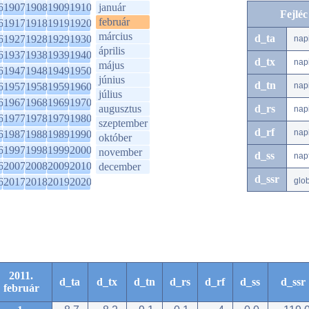
6
1907
1908
1909
1910
január
Fejlé
február
6
1917
1918
1919
1920
március
d_ta
6
1927
1928
1929
1930
nap
április
6
1937
1938
1939
1940
d_tx
nap
május
6
1947
1948
1949
1950
június
d_tn
6
1957
1958
1959
1960
nap
július
6
1967
1968
1969
1970
augusztus
d_rs
nap
6
1977
1978
1979
1980
szeptember
d_rf
nap
6
1987
1988
1989
1990
október
6
1997
1998
1999
2000
november
d_ss
nap
6
2007
2008
2009
2010
december
d_ssr
6
2017
2018
2019
2020
glo
2011.
d_ta
d_tx
d_tn
d_rs
d_rf
d_ss
d_ssr
február