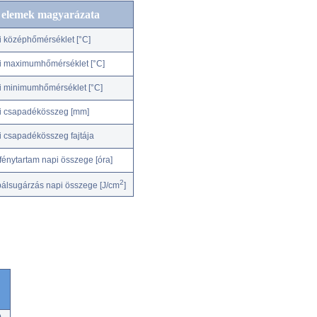
c elemek magyarázata
i középhőmérséklet [°C]
i maximumhőmérséklet [°C]
i minimumhőmérséklet [°C]
i csapadékösszeg [mm]
i csapadékösszeg fajtája
fénytartam napi összege [óra]
2
bálsugárzás napi összege [J/cm
]