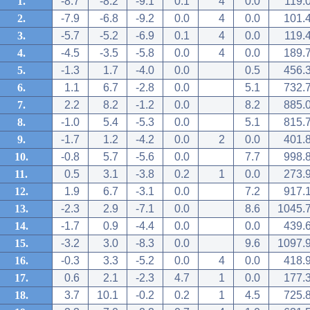
1.
-8.7
-8.2
-9.1
0.1
4
0.0
119.
2.
-7.9
-6.8
-9.2
0.0
4
0.0
101.
3.
-5.7
-5.2
-6.9
0.1
4
0.0
119.
4.
-4.5
-3.5
-5.8
0.0
4
0.0
189.
5.
-1.3
1.7
-4.0
0.0
0.5
456.
6.
1.1
6.7
-2.8
0.0
5.1
732.
7.
2.2
8.2
-1.2
0.0
8.2
885.
8.
-1.0
5.4
-5.3
0.0
5.1
815.
9.
-1.7
1.2
-4.2
0.0
2
0.0
401.
10.
-0.8
5.7
-5.6
0.0
7.7
998.
11.
0.5
3.1
-3.8
0.2
1
0.0
273.
12.
1.9
6.7
-3.1
0.0
7.2
917.
13.
-2.3
2.9
-7.1
0.0
8.6
1045.
14.
-1.7
0.9
-4.4
0.0
0.0
439.
15.
-3.2
3.0
-8.3
0.0
9.6
1097.
16.
-0.3
3.3
-5.2
0.0
4
0.0
418.
17.
0.6
2.1
-2.3
4.7
1
0.0
177.
18.
3.7
10.1
-0.2
0.2
1
4.5
725.