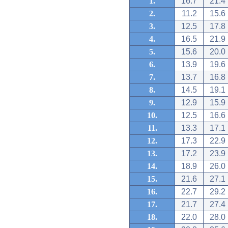
1.
16.7
21.4
2.
11.2
15.6
3.
12.5
17.8
4.
16.5
21.9
5.
15.6
20.0
6.
13.9
19.6
7.
13.7
16.8
8.
14.5
19.1
9.
12.9
15.9
10.
12.5
16.6
11.
13.3
17.1
12.
17.3
22.9
13.
17.2
23.9
14.
18.9
26.0
15.
21.6
27.1
16.
22.7
29.2
17.
21.7
27.4
18.
22.0
28.0