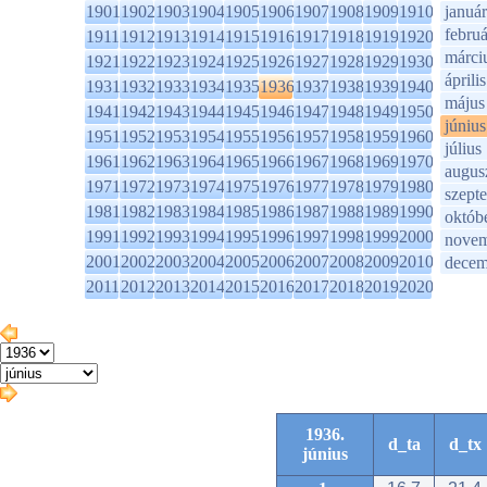
1901
1902
1903
1904
1905
1906
1907
1908
1909
1910
január
februá
1911
1912
1913
1914
1915
1916
1917
1918
1919
1920
márci
1921
1922
1923
1924
1925
1926
1927
1928
1929
1930
április
1931
1932
1933
1934
1935
1936
1937
1938
1939
1940
május
1941
1942
1943
1944
1945
1946
1947
1948
1949
1950
június
1951
1952
1953
1954
1955
1956
1957
1958
1959
1960
július
1961
1962
1963
1964
1965
1966
1967
1968
1969
1970
augus
1971
1972
1973
1974
1975
1976
1977
1978
1979
1980
szept
1981
1982
1983
1984
1985
1986
1987
1988
1989
1990
októb
1991
1992
1993
1994
1995
1996
1997
1998
1999
2000
novem
2001
2002
2003
2004
2005
2006
2007
2008
2009
2010
decem
2011
2012
2013
2014
2015
2016
2017
2018
2019
2020
1936.
d_ta
d_tx
június