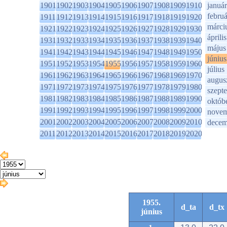
1901
1902
1903
1904
1905
1906
1907
1908
1909
1910
január
februá
1911
1912
1913
1914
1915
1916
1917
1918
1919
1920
márci
1921
1922
1923
1924
1925
1926
1927
1928
1929
1930
április
1931
1932
1933
1934
1935
1936
1937
1938
1939
1940
május
1941
1942
1943
1944
1945
1946
1947
1948
1949
1950
június
1951
1952
1953
1954
1955
1956
1957
1958
1959
1960
július
1961
1962
1963
1964
1965
1966
1967
1968
1969
1970
augus
1971
1972
1973
1974
1975
1976
1977
1978
1979
1980
szept
1981
1982
1983
1984
1985
1986
1987
1988
1989
1990
októb
1991
1992
1993
1994
1995
1996
1997
1998
1999
2000
novem
2001
2002
2003
2004
2005
2006
2007
2008
2009
2010
decem
2011
2012
2013
2014
2015
2016
2017
2018
2019
2020
1955.
d_ta
d_tx
június