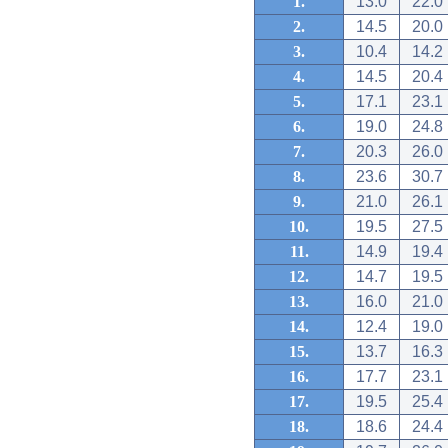
1.
13.0
22.0
2.
14.5
20.0
3.
10.4
14.2
4.
14.5
20.4
5.
17.1
23.1
6.
19.0
24.8
7.
20.3
26.0
8.
23.6
30.7
9.
21.0
26.1
10.
19.5
27.5
11.
14.9
19.4
12.
14.7
19.5
13.
16.0
21.0
14.
12.4
19.0
15.
13.7
16.3
16.
17.7
23.1
17.
19.5
25.4
18.
18.6
24.4