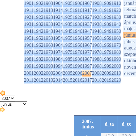
1901
1902
1903
1904
1905
1906
1907
1908
1909
1910
január
februá
1911
1912
1913
1914
1915
1916
1917
1918
1919
1920
márci
1921
1922
1923
1924
1925
1926
1927
1928
1929
1930
április
1931
1932
1933
1934
1935
1936
1937
1938
1939
1940
május
1941
1942
1943
1944
1945
1946
1947
1948
1949
1950
június
1951
1952
1953
1954
1955
1956
1957
1958
1959
1960
július
1961
1962
1963
1964
1965
1966
1967
1968
1969
1970
augus
1971
1972
1973
1974
1975
1976
1977
1978
1979
1980
szept
1981
1982
1983
1984
1985
1986
1987
1988
1989
1990
októb
1991
1992
1993
1994
1995
1996
1997
1998
1999
2000
novem
2001
2002
2003
2004
2005
2006
2007
2008
2009
2010
decem
2011
2012
2013
2014
2015
2016
2017
2018
2019
2020
2007.
d_ta
d_tx
június