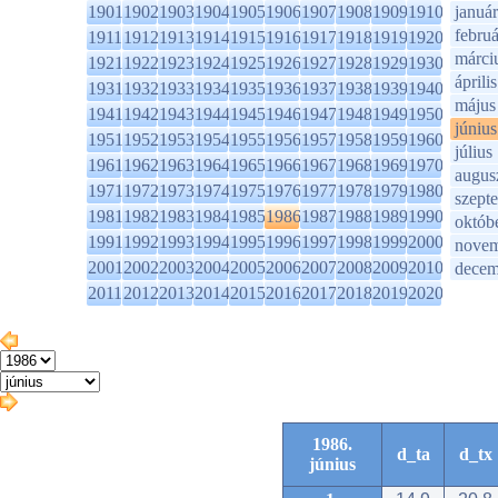
1901
1902
1903
1904
1905
1906
1907
1908
1909
1910
január
februá
1911
1912
1913
1914
1915
1916
1917
1918
1919
1920
márci
1921
1922
1923
1924
1925
1926
1927
1928
1929
1930
április
1931
1932
1933
1934
1935
1936
1937
1938
1939
1940
május
1941
1942
1943
1944
1945
1946
1947
1948
1949
1950
június
1951
1952
1953
1954
1955
1956
1957
1958
1959
1960
július
1961
1962
1963
1964
1965
1966
1967
1968
1969
1970
augus
1971
1972
1973
1974
1975
1976
1977
1978
1979
1980
szept
1981
1982
1983
1984
1985
1986
1987
1988
1989
1990
októb
1991
1992
1993
1994
1995
1996
1997
1998
1999
2000
novem
2001
2002
2003
2004
2005
2006
2007
2008
2009
2010
decem
2011
2012
2013
2014
2015
2016
2017
2018
2019
2020
1986.
d_ta
d_tx
június