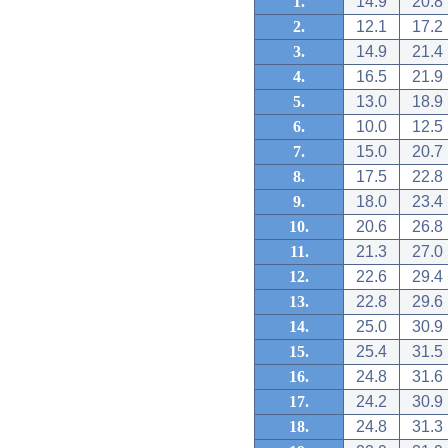
1.
14.9
20.8
2.
12.1
17.2
3.
14.9
21.4
4.
16.5
21.9
5.
13.0
18.9
6.
10.0
12.5
7.
15.0
20.7
8.
17.5
22.8
9.
18.0
23.4
10.
20.6
26.8
11.
21.3
27.0
12.
22.6
29.4
13.
22.8
29.6
14.
25.0
30.9
15.
25.4
31.5
16.
24.8
31.6
17.
24.2
30.9
18.
24.8
31.3