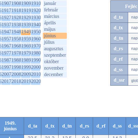
6
1907
1908
1909
1910
január
Fejlé
február
6
1917
1918
1919
1920
március
d_ta
6
1927
1928
1929
1930
nap
április
6
1937
1938
1939
1940
d_tx
nap
május
6
1947
1948
1949
1950
június
d_tn
6
1957
1958
1959
1960
nap
július
6
1967
1968
1969
1970
augusztus
d_rs
nap
6
1977
1978
1979
1980
szeptember
d_rf
nap
6
1987
1988
1989
1990
október
6
1997
1998
1999
2000
november
d_ss
nap
6
2007
2008
2009
2010
december
d_ssr
6
2017
2018
2019
2020
glo
1949.
d_ta
d_tx
d_tn
d_rs
d_rf
d_ss
d_ss
június