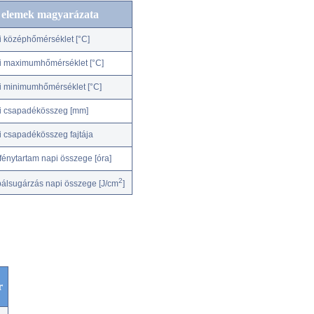
c elemek magyarázata
i középhőmérséklet [°C]
i maximumhőmérséklet [°C]
i minimumhőmérséklet [°C]
i csapadékösszeg [mm]
i csapadékösszeg fajtája
fénytartam napi összege [óra]
2
bálsugárzás napi összege [J/cm
]
r