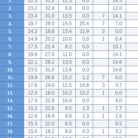
1.
22.5
31.2
12.5
0.0
14.3
2.
23.2
32.4
6.6
0.0
12.0
3.
23.4
31.0
13.5
0.0
7
14.1
4.
19.7
29.0
15.5
25.4
7
7.0
5.
14.2
18.8
13.4
11.9
3
0.0
6.
14.9
20.2
10.0
0.8
1
8.4
7.
17.5
22.4
8.2
0.0
10.1
8.
19.6
27.0
11.0
0.0
14.1
9.
22.1
29.2
13.5
0.0
14.6
10.
23.5
31.0
13.6
0.0
14.6
11.
19.9
26.8
15.2
1.2
7
6.0
12.
17.6
24.0
12.5
14.8
3
3.7
13.
12.0
18.0
10.2
10.2
1
0.0
14.
17.3
22.8
10.4
0.0
4.0
15.
15.2
22.6
9.5
1.3
1
7.7
16.
12.8
18.4
8.8
1.3
1
1.5
17.
15.3
22.0
6.5
0.0
8.5
18.
15.0
19.2
9.0
0.3
1
3.2