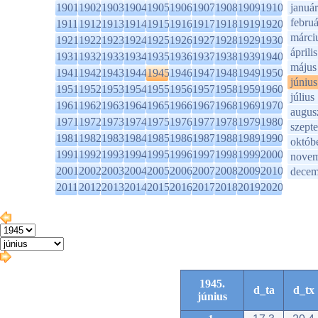
1901
1902
1903
1904
1905
1906
1907
1908
1909
1910
január
februá
1911
1912
1913
1914
1915
1916
1917
1918
1919
1920
márci
1921
1922
1923
1924
1925
1926
1927
1928
1929
1930
április
1931
1932
1933
1934
1935
1936
1937
1938
1939
1940
május
1941
1942
1943
1944
1945
1946
1947
1948
1949
1950
június
1951
1952
1953
1954
1955
1956
1957
1958
1959
1960
július
1961
1962
1963
1964
1965
1966
1967
1968
1969
1970
augus
1971
1972
1973
1974
1975
1976
1977
1978
1979
1980
szept
1981
1982
1983
1984
1985
1986
1987
1988
1989
1990
októb
1991
1992
1993
1994
1995
1996
1997
1998
1999
2000
novem
2001
2002
2003
2004
2005
2006
2007
2008
2009
2010
decem
2011
2012
2013
2014
2015
2016
2017
2018
2019
2020
1945.
d_ta
d_tx
június