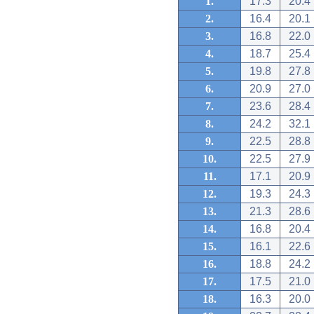
1.
17.3
20.4
2.
16.4
20.1
3.
16.8
22.0
4.
18.7
25.4
5.
19.8
27.8
6.
20.9
27.0
7.
23.6
28.4
8.
24.2
32.1
9.
22.5
28.8
10.
22.5
27.9
11.
17.1
20.9
12.
19.3
24.3
13.
21.3
28.6
14.
16.8
20.4
15.
16.1
22.6
16.
18.8
24.2
17.
17.5
21.0
18.
16.3
20.0