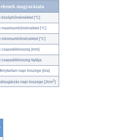
c elemek magyarázata
i középhőmérséklet [°C]
i maximumhőmérséklet [°C]
i minimumhőmérséklet [°C]
i csapadékösszeg [mm]
i csapadékösszeg fajtája
fénytartam napi összege [óra]
2
bálsugárzás napi összege [J/cm
]
r