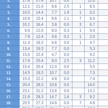
1.
17.8
27.4
10.7
0.0
11.0
2.
12.1
21.4
8.6
2.5
1
6.5
3.
10.5
14.4
7.7
1.9
1
0.2
4.
10.9
15.4
8.6
2.1
7
6.0
5.
10.1
16.4
3.6
0.0
3
6.7
6.
9.0
12.0
8.0
0.3
1
0.4
7.
7.9
12.4
4.6
0.2
1
2.0
8.
11.4
18.3
6.6
0.0
1
4.7
9.
13.4
19.3
7.7
0.0
5.3
10.
15.0
22.4
4.7
0.0
9.2
11.
17.6
25.4
8.0
2.5
3
11.2
12.
15.4
20.4
12.0
0.0
5.5
13.
14.5
19.3
10.7
0.0
7.5
14.
15.3
22.2
4.8
0.0
7.4
15.
20.4
28.3
10.6
0.0
14.0
16.
23.1
31.2
13.6
0.0
13.1
17.
21.9
28.3
14.7
1.6
3
9.2
18.
20.5
27.3
14.6
0.0
7
4.6