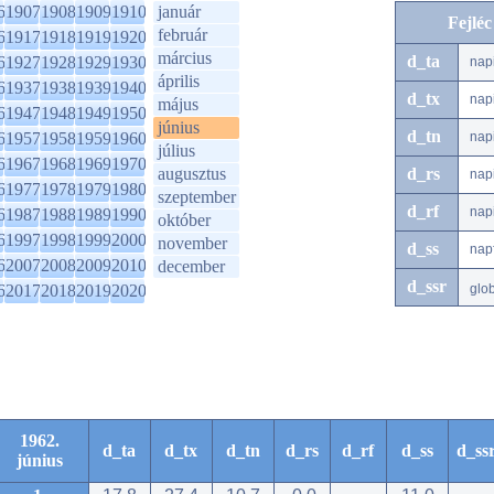
6
1907
1908
1909
1910
január
Fejlé
február
6
1917
1918
1919
1920
március
d_ta
6
1927
1928
1929
1930
nap
április
6
1937
1938
1939
1940
d_tx
nap
május
6
1947
1948
1949
1950
június
d_tn
6
1957
1958
1959
1960
nap
július
6
1967
1968
1969
1970
augusztus
d_rs
nap
6
1977
1978
1979
1980
szeptember
d_rf
nap
6
1987
1988
1989
1990
október
6
1997
1998
1999
2000
november
d_ss
nap
6
2007
2008
2009
2010
december
d_ssr
6
2017
2018
2019
2020
glo
1962.
d_ta
d_tx
d_tn
d_rs
d_rf
d_ss
d_ss
június