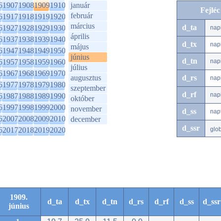
6
1907
1908
1909
1910
január
Fejlé
február
6
1917
1918
1919
1920
március
d_ta
6
1927
1928
1929
1930
nap
április
6
1937
1938
1939
1940
d_tx
nap
május
6
1947
1948
1949
1950
június
d_tn
6
1957
1958
1959
1960
nap
július
6
1967
1968
1969
1970
augusztus
d_rs
nap
6
1977
1978
1979
1980
szeptember
d_rf
nap
6
1987
1988
1989
1990
október
6
1997
1998
1999
2000
november
d_ss
nap
6
2007
2008
2009
2010
december
d_ssr
6
2017
2018
2019
2020
glo
1909.
d_ta
d_tx
d_tn
d_rs
d_rf
d_ss
d_ssr
június