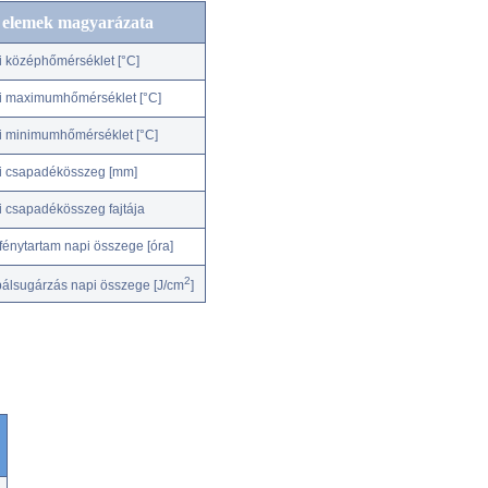
c elemek magyarázata
i középhőmérséklet [°C]
i maximumhőmérséklet [°C]
i minimumhőmérséklet [°C]
i csapadékösszeg [mm]
i csapadékösszeg fajtája
fénytartam napi összege [óra]
2
bálsugárzás napi összege [J/cm
]