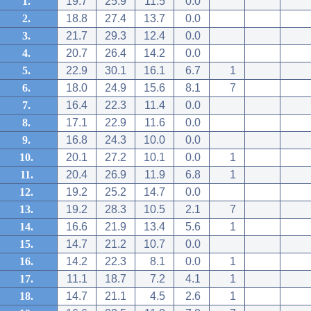
1.
19.7
25.9
11.5
0.0
2.
18.8
27.4
13.7
0.0
3.
21.7
29.3
12.4
0.0
4.
20.7
26.4
14.2
0.0
5.
22.9
30.1
16.1
6.7
1
6.
18.0
24.9
15.6
8.1
7
7.
16.4
22.3
11.4
0.0
8.
17.1
22.9
11.6
0.0
9.
16.8
24.3
10.0
0.0
10.
20.1
27.2
10.1
0.0
1
11.
20.4
26.9
11.9
6.8
1
12.
19.2
25.2
14.7
0.0
13.
19.2
28.3
10.5
2.1
7
14.
16.6
21.9
13.4
5.6
1
15.
14.7
21.2
10.7
0.0
16.
14.2
22.3
8.1
0.0
1
17.
11.1
18.7
7.2
4.1
1
18.
14.7
21.1
4.5
2.6
1