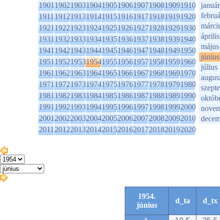
1901
1902
1903
1904
1905
1906
1907
1908
1909
1910
január
februá
1911
1912
1913
1914
1915
1916
1917
1918
1919
1920
márci
1921
1922
1923
1924
1925
1926
1927
1928
1929
1930
április
1931
1932
1933
1934
1935
1936
1937
1938
1939
1940
május
1941
1942
1943
1944
1945
1946
1947
1948
1949
1950
június
1951
1952
1953
1954
1955
1956
1957
1958
1959
1960
július
1961
1962
1963
1964
1965
1966
1967
1968
1969
1970
augus
1971
1972
1973
1974
1975
1976
1977
1978
1979
1980
szept
1981
1982
1983
1984
1985
1986
1987
1988
1989
1990
októb
1991
1992
1993
1994
1995
1996
1997
1998
1999
2000
novem
2001
2002
2003
2004
2005
2006
2007
2008
2009
2010
decem
2011
2012
2013
2014
2015
2016
2017
2018
2019
2020
1954.
d_ta
d_tx
június