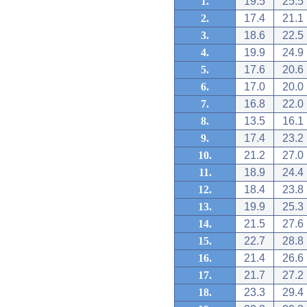
1.
19.5
25.5
2.
17.4
21.1
3.
18.6
22.5
4.
19.9
24.9
5.
17.6
20.6
6.
17.0
20.0
7.
16.8
22.0
8.
13.5
16.1
9.
17.4
23.2
10.
21.2
27.0
11.
18.9
24.4
12.
18.4
23.8
13.
19.9
25.3
14.
21.5
27.6
15.
22.7
28.8
16.
21.4
26.6
17.
21.7
27.2
18.
23.3
29.4