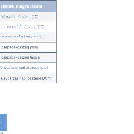
c elemek magyarázata
i középhőmérséklet [°C]
i maximumhőmérséklet [°C]
i minimumhőmérséklet [°C]
i csapadékösszeg [mm]
i csapadékösszeg fajtája
fénytartam napi összege [óra]
2
bálsugárzás napi összege [J/cm
]
r