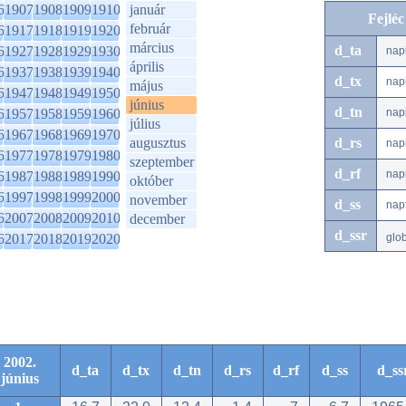
6
1907
1908
1909
1910
január
Fejlé
február
6
1917
1918
1919
1920
március
d_ta
6
1927
1928
1929
1930
nap
április
6
1937
1938
1939
1940
d_tx
nap
május
6
1947
1948
1949
1950
június
d_tn
6
1957
1958
1959
1960
nap
július
6
1967
1968
1969
1970
augusztus
d_rs
nap
6
1977
1978
1979
1980
szeptember
d_rf
nap
6
1987
1988
1989
1990
október
6
1997
1998
1999
2000
november
d_ss
nap
6
2007
2008
2009
2010
december
d_ssr
6
2017
2018
2019
2020
glo
2002.
d_ta
d_tx
d_tn
d_rs
d_rf
d_ss
d_ss
június