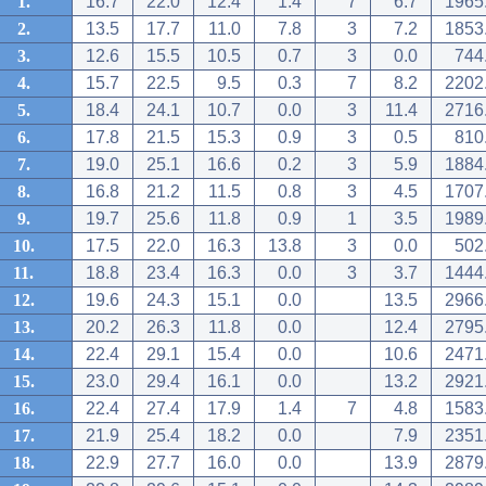
1.
16.7
22.0
12.4
1.4
7
6.7
1965
2.
13.5
17.7
11.0
7.8
3
7.2
1853
3.
12.6
15.5
10.5
0.7
3
0.0
744
4.
15.7
22.5
9.5
0.3
7
8.2
2202
5.
18.4
24.1
10.7
0.0
3
11.4
2716
6.
17.8
21.5
15.3
0.9
3
0.5
810
7.
19.0
25.1
16.6
0.2
3
5.9
1884
8.
16.8
21.2
11.5
0.8
3
4.5
1707
9.
19.7
25.6
11.8
0.9
1
3.5
1989
10.
17.5
22.0
16.3
13.8
3
0.0
502
11.
18.8
23.4
16.3
0.0
3
3.7
1444
12.
19.6
24.3
15.1
0.0
13.5
2966
13.
20.2
26.3
11.8
0.0
12.4
2795
14.
22.4
29.1
15.4
0.0
10.6
2471
15.
23.0
29.4
16.1
0.0
13.2
2921
16.
22.4
27.4
17.9
1.4
7
4.8
1583
17.
21.9
25.4
18.2
0.0
7.9
2351
18.
22.9
27.7
16.0
0.0
13.9
2879