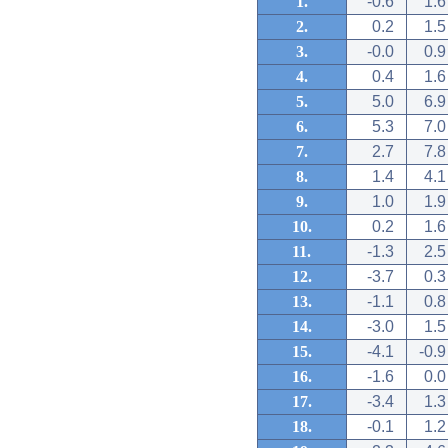
1.
-0.6
1.6
2.
0.2
1.5
3.
-0.0
0.9
4.
0.4
1.6
5.
5.0
6.9
6.
5.3
7.0
7.
2.7
7.8
8.
1.4
4.1
9.
1.0
1.9
10.
0.2
1.6
11.
-1.3
2.5
12.
-3.7
0.3
13.
-1.1
0.8
14.
-3.0
1.5
15.
-4.1
-0.9
16.
-1.6
0.0
17.
-3.4
1.3
18.
-0.1
1.2