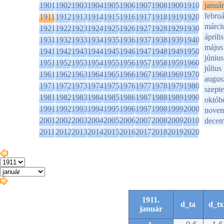
1901
1902
1903
1904
1905
1906
1907
1908
1909
1910
január
februá
1911
1912
1913
1914
1915
1916
1917
1918
1919
1920
márci
1921
1922
1923
1924
1925
1926
1927
1928
1929
1930
április
1931
1932
1933
1934
1935
1936
1937
1938
1939
1940
május
1941
1942
1943
1944
1945
1946
1947
1948
1949
1950
június
1951
1952
1953
1954
1955
1956
1957
1958
1959
1960
július
1961
1962
1963
1964
1965
1966
1967
1968
1969
1970
augus
1971
1972
1973
1974
1975
1976
1977
1978
1979
1980
szept
1981
1982
1983
1984
1985
1986
1987
1988
1989
1990
októb
1991
1992
1993
1994
1995
1996
1997
1998
1999
2000
novem
2001
2002
2003
2004
2005
2006
2007
2008
2009
2010
decem
2011
2012
2013
2014
2015
2016
2017
2018
2019
2020
1911.
d_ta
d_tx
január