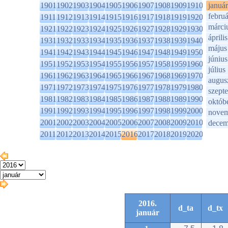
1901
1902
1903
1904
1905
1906
1907
1908
1909
1910
január
februá
1911
1912
1913
1914
1915
1916
1917
1918
1919
1920
márci
1921
1922
1923
1924
1925
1926
1927
1928
1929
1930
április
1931
1932
1933
1934
1935
1936
1937
1938
1939
1940
május
1941
1942
1943
1944
1945
1946
1947
1948
1949
1950
június
1951
1952
1953
1954
1955
1956
1957
1958
1959
1960
július
1961
1962
1963
1964
1965
1966
1967
1968
1969
1970
augus
1971
1972
1973
1974
1975
1976
1977
1978
1979
1980
szept
1981
1982
1983
1984
1985
1986
1987
1988
1989
1990
októb
1991
1992
1993
1994
1995
1996
1997
1998
1999
2000
novem
2001
2002
2003
2004
2005
2006
2007
2008
2009
2010
decem
2011
2012
2013
2014
2015
2016
2017
2018
2019
2020
2016.
d_ta
d_tx
január