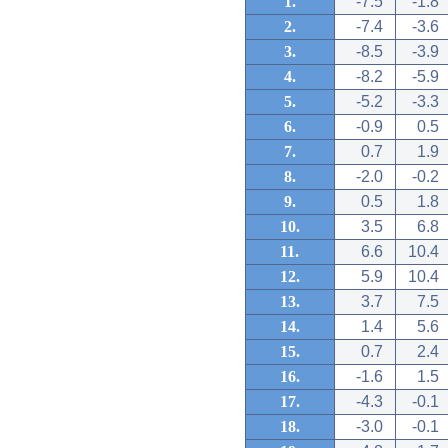
1.
-7.5
-1.8
2.
-7.4
-3.6
3.
-8.5
-3.9
4.
-8.2
-5.9
5.
-5.2
-3.3
6.
-0.9
0.5
7.
0.7
1.9
8.
-2.0
-0.2
9.
0.5
1.8
10.
3.5
6.8
11.
6.6
10.4
12.
5.9
10.4
13.
3.7
7.5
14.
1.4
5.6
15.
0.7
2.4
16.
-1.6
1.5
17.
-4.3
-0.1
18.
-3.0
-0.1