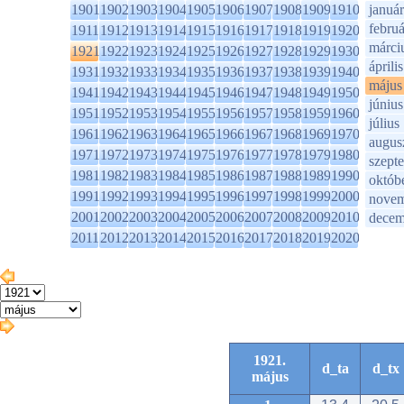
1901
1902
1903
1904
1905
1906
1907
1908
1909
1910
január
februá
1911
1912
1913
1914
1915
1916
1917
1918
1919
1920
márci
1921
1922
1923
1924
1925
1926
1927
1928
1929
1930
április
1931
1932
1933
1934
1935
1936
1937
1938
1939
1940
május
1941
1942
1943
1944
1945
1946
1947
1948
1949
1950
június
1951
1952
1953
1954
1955
1956
1957
1958
1959
1960
július
1961
1962
1963
1964
1965
1966
1967
1968
1969
1970
augus
1971
1972
1973
1974
1975
1976
1977
1978
1979
1980
szept
1981
1982
1983
1984
1985
1986
1987
1988
1989
1990
októb
1991
1992
1993
1994
1995
1996
1997
1998
1999
2000
novem
2001
2002
2003
2004
2005
2006
2007
2008
2009
2010
decem
2011
2012
2013
2014
2015
2016
2017
2018
2019
2020
1921.
d_ta
d_tx
május