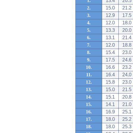
1.
13.4
20.5
2.
15.0
21.2
3.
12.9
17.5
4.
12.0
18.0
5.
13.3
20.0
6.
13.1
21.4
7.
12.0
18.8
8.
15.4
23.0
9.
17.5
24.6
10.
16.6
23.2
11.
16.4
24.0
12.
15.8
23.0
13.
15.0
21.5
14.
15.1
20.8
15.
14.1
21.0
16.
16.9
25.1
17.
18.0
25.2
18.
18.0
25.3