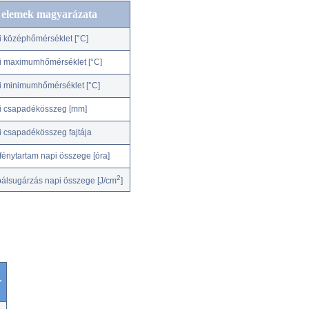
c elemek magyarázata
i középhőmérséklet [°C]
i maximumhőmérséklet [°C]
i minimumhőmérséklet [°C]
i csapadékösszeg [mm]
i csapadékösszeg fajtája
fénytartam napi összege [óra]
2
bálsugárzás napi összege [J/cm
]
r