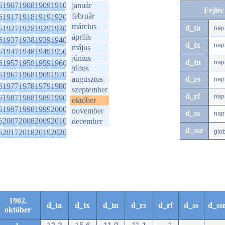
6
1907
1908
1909
1910
január
Fejlé
február
6
1917
1918
1919
1920
március
d_ta
6
1927
1928
1929
1930
nap
április
6
1937
1938
1939
1940
d_tx
nap
május
6
1947
1948
1949
1950
június
d_tn
6
1957
1958
1959
1960
nap
július
6
1967
1968
1969
1970
augusztus
d_rs
nap
6
1977
1978
1979
1980
szeptember
d_rf
nap
6
1987
1988
1989
1990
október
6
1997
1998
1999
2000
november
d_ss
nap
6
2007
2008
2009
2010
december
d_ssr
6
2017
2018
2019
2020
glo
1902.
d_ta
d_tx
d_tn
d_rs
d_rf
d_ss
d_ss
október