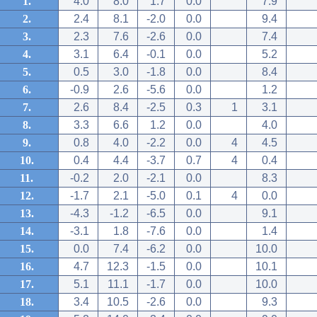
1.
4.0
8.0
1.7
0.0
7.9
2.
2.4
8.1
-2.0
0.0
9.4
3.
2.3
7.6
-2.6
0.0
7.4
4.
3.1
6.4
-0.1
0.0
5.2
5.
0.5
3.0
-1.8
0.0
8.4
6.
-0.9
2.6
-5.6
0.0
1.2
7.
2.6
8.4
-2.5
0.3
1
3.1
8.
3.3
6.6
1.2
0.0
4.0
9.
0.8
4.0
-2.2
0.0
4
4.5
10.
0.4
4.4
-3.7
0.7
4
0.4
11.
-0.2
2.0
-2.1
0.0
8.3
12.
-1.7
2.1
-5.0
0.1
4
0.0
13.
-4.3
-1.2
-6.5
0.0
9.1
14.
-3.1
1.8
-7.6
0.0
1.4
15.
0.0
7.4
-6.2
0.0
10.0
16.
4.7
12.3
-1.5
0.0
10.1
17.
5.1
11.1
-1.7
0.0
10.0
18.
3.4
10.5
-2.6
0.0
9.3