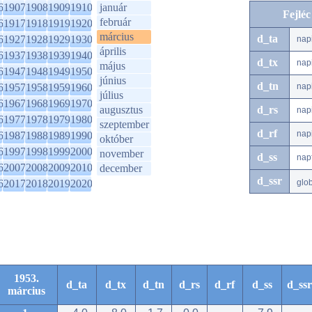
6
1907
1908
1909
1910
január
Fejlé
február
6
1917
1918
1919
1920
március
d_ta
6
1927
1928
1929
1930
nap
április
6
1937
1938
1939
1940
d_tx
nap
május
6
1947
1948
1949
1950
június
d_tn
6
1957
1958
1959
1960
nap
július
6
1967
1968
1969
1970
augusztus
d_rs
nap
6
1977
1978
1979
1980
szeptember
d_rf
nap
6
1987
1988
1989
1990
október
6
1997
1998
1999
2000
november
d_ss
nap
6
2007
2008
2009
2010
december
d_ssr
6
2017
2018
2019
2020
glo
1953.
d_ta
d_tx
d_tn
d_rs
d_rf
d_ss
d_ssr
március