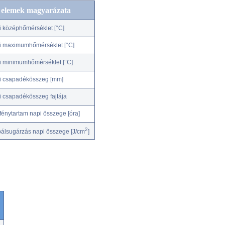
c elemek magyarázata
i középhőmérséklet [°C]
i maximumhőmérséklet [°C]
i minimumhőmérséklet [°C]
i csapadékösszeg [mm]
i csapadékösszeg fajtája
fénytartam napi összege [óra]
2
bálsugárzás napi összege [J/cm
]