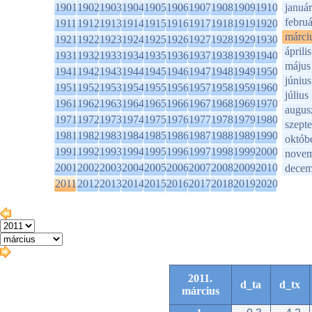
1901
1902
1903
1904
1905
1906
1907
1908
1909
1910
január
februá
1911
1912
1913
1914
1915
1916
1917
1918
1919
1920
márci
1921
1922
1923
1924
1925
1926
1927
1928
1929
1930
április
1931
1932
1933
1934
1935
1936
1937
1938
1939
1940
május
1941
1942
1943
1944
1945
1946
1947
1948
1949
1950
június
1951
1952
1953
1954
1955
1956
1957
1958
1959
1960
július
1961
1962
1963
1964
1965
1966
1967
1968
1969
1970
augus
1971
1972
1973
1974
1975
1976
1977
1978
1979
1980
szept
1981
1982
1983
1984
1985
1986
1987
1988
1989
1990
októb
1991
1992
1993
1994
1995
1996
1997
1998
1999
2000
novem
2001
2002
2003
2004
2005
2006
2007
2008
2009
2010
decem
2011
2012
2013
2014
2015
2016
2017
2018
2019
2020
2011.
d_ta
d_tx
március