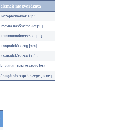
c elemek magyarázata
i középhőmérséklet [°C]
i maximumhőmérséklet [°C]
i minimumhőmérséklet [°C]
i csapadékösszeg [mm]
i csapadékösszeg fajtája
fénytartam napi összege [óra]
2
bálsugárzás napi összege [J/cm
]
r