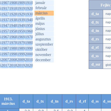
6
1907
1908
1909
1910
január
Fejlé
február
6
1917
1918
1919
1920
március
d_ta
6
1927
1928
1929
1930
nap
április
6
1937
1938
1939
1940
d_tx
nap
május
6
1947
1948
1949
1950
június
d_tn
6
1957
1958
1959
1960
nap
július
6
1967
1968
1969
1970
augusztus
d_rs
nap
6
1977
1978
1979
1980
szeptember
d_rf
nap
6
1987
1988
1989
1990
október
6
1997
1998
1999
2000
november
d_ss
nap
6
2007
2008
2009
2010
december
d_ssr
6
2017
2018
2019
2020
glo
1913.
d_ta
d_tx
d_tn
d_rs
d_rf
d_ss
d_ss
március