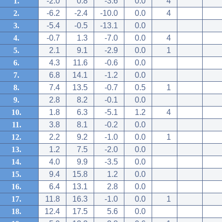
1.
-2.0
0.8
-3.6
0.0
4
2.
-6.2
-2.4
-10.0
0.0
4
3.
-5.4
-0.5
-13.1
0.0
4.
-0.7
1.3
-7.0
0.0
4
5.
2.1
9.1
-2.9
0.0
1
6.
4.3
11.6
-0.6
0.0
7.
6.8
14.1
-1.2
0.0
8.
7.4
13.5
-0.7
0.5
1
9.
2.8
8.2
-0.1
0.0
10.
1.8
6.3
-5.1
1.2
4
11.
3.8
8.1
-0.2
0.0
12.
2.2
9.2
-1.0
0.0
1
13.
1.2
7.5
-2.0
0.0
14.
4.0
9.9
-3.5
0.0
15.
9.4
15.8
1.2
0.0
16.
6.4
13.1
2.8
0.0
17.
11.8
16.3
-1.0
0.0
1
18.
12.4
17.5
5.6
0.0