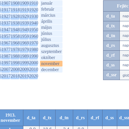
6
1907
1908
1909
1910
január
Fejlé
február
6
1917
1918
1919
1920
március
d_ta
6
1927
1928
1929
1930
nap
április
6
1937
1938
1939
1940
d_tx
nap
május
6
1947
1948
1949
1950
június
d_tn
6
1957
1958
1959
1960
nap
július
6
1967
1968
1969
1970
augusztus
d_rs
nap
6
1977
1978
1979
1980
szeptember
d_rf
nap
6
1987
1988
1989
1990
október
6
1997
1998
1999
2000
november
d_ss
nap
6
2007
2008
2009
2010
december
d_ssr
6
2017
2018
2019
2020
glo
1913.
d_ta
d_tx
d_tn
d_rs
d_rf
d_ss
d_ss
november