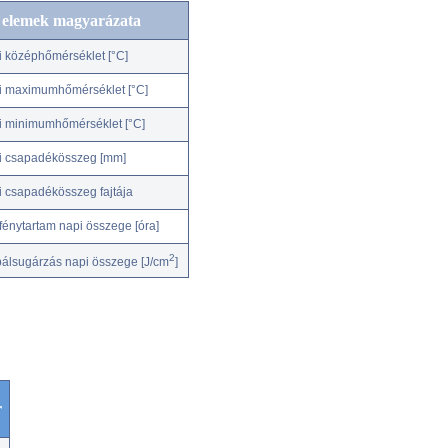
c elemek magyarázata
i középhőmérséklet [°C]
i maximumhőmérséklet [°C]
i minimumhőmérséklet [°C]
i csapadékösszeg [mm]
i csapadékösszeg fajtája
fénytartam napi összege [óra]
2
bálsugárzás napi összege [J/cm
]
r