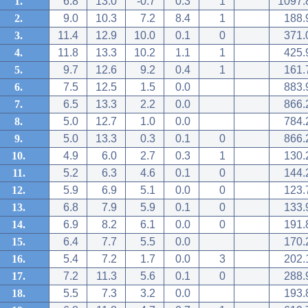
1.
6.8
13.0
-0.7
0.3
1
1097.
2.
9.0
10.3
7.2
8.4
1
188.
3.
11.4
12.9
10.0
0.1
0
371.
4.
11.8
13.3
10.2
1.1
1
425.
5.
9.7
12.6
9.2
0.4
1
161.
6.
7.5
12.5
1.5
0.0
883.
7.
6.5
13.3
2.2
0.0
866.
8.
5.0
12.7
1.0
0.0
784.
9.
5.0
13.3
0.3
0.1
0
866.
10.
4.9
6.0
2.7
0.3
1
130.
11.
5.2
6.3
4.6
0.1
0
144.
12.
5.9
6.9
5.1
0.0
0
123.
13.
6.8
7.9
5.9
0.1
0
133.
14.
6.9
8.2
6.1
0.0
0
191.
15.
6.4
7.7
5.5
0.0
170.
16.
5.4
7.2
1.7
0.0
3
202.
17.
7.2
11.3
5.6
0.1
0
288.
18.
5.5
7.3
3.2
0.0
193.