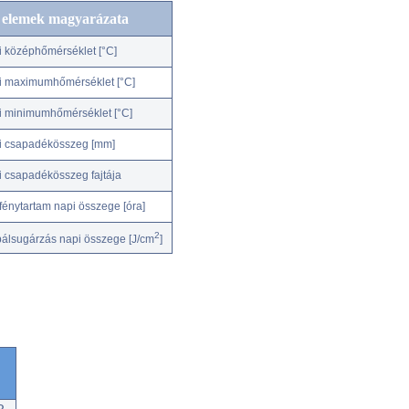
c elemek magyarázata
i középhőmérséklet [°C]
i maximumhőmérséklet [°C]
i minimumhőmérséklet [°C]
i csapadékösszeg [mm]
i csapadékösszeg fajtája
fénytartam napi összege [óra]
2
bálsugárzás napi összege [J/cm
]