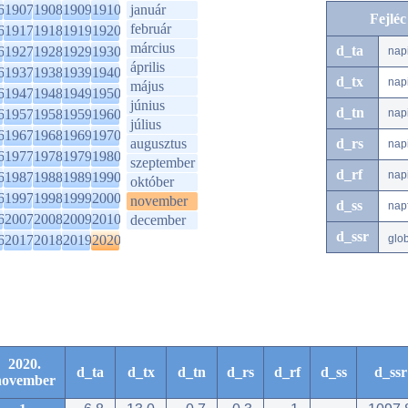
6
1907
1908
1909
1910
január
Fejlé
február
6
1917
1918
1919
1920
március
d_ta
6
1927
1928
1929
1930
nap
április
6
1937
1938
1939
1940
d_tx
nap
május
6
1947
1948
1949
1950
június
d_tn
6
1957
1958
1959
1960
nap
július
6
1967
1968
1969
1970
augusztus
d_rs
nap
6
1977
1978
1979
1980
szeptember
d_rf
nap
6
1987
1988
1989
1990
október
6
1997
1998
1999
2000
november
d_ss
nap
6
2007
2008
2009
2010
december
d_ssr
6
2017
2018
2019
2020
glo
2020.
d_ta
d_tx
d_tn
d_rs
d_rf
d_ss
d_ssr
november