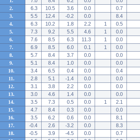
1.
7.0
8.4
6.2
0.0
0.0
2.
6.3
10.5
3.6
0.0
0.7
3.
5.5
12.4
-0.2
0.0
8.4
4.
6.3
10.2
1.8
2.2
1
0.5
5.
7.3
9.2
5.5
4.6
1
0.0
6.
7.6
8.5
6.3
11.3
1
0.0
7.
6.9
8.5
6.0
0.1
1
0.0
8.
5.7
8.4
3.7
0.0
0.0
9.
5.1
8.4
1.0
0.0
0.0
10.
3.4
6.5
0.4
0.0
0.4
11.
2.8
5.1
-1.4
0.0
0.0
12.
3.1
3.8
2.2
0.0
0.0
13.
3.0
4.6
1.4
0.0
0.0
14.
3.5
7.3
0.5
0.0
1
2.1
15.
4.7
8.4
0.3
0.0
0.0
16.
3.5
6.2
0.6
0.0
8.1
17.
-0.4
2.6
-3.2
0.0
8.3
18.
-0.5
3.9
-4.5
0.0
0.7