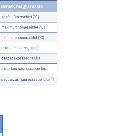
c elemek magyarázata
i középhőmérséklet [°C]
i maximumhőmérséklet [°C]
i minimumhőmérséklet [°C]
i csapadékösszeg [mm]
i csapadékösszeg fajtája
fénytartam napi összege [óra]
2
bálsugárzás napi összege [J/cm
]
r