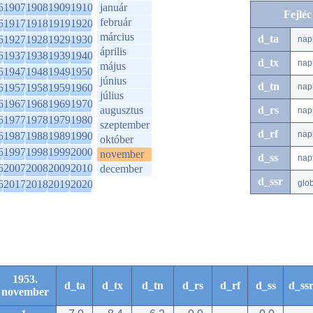
6
1907
1908
1909
1910
január
Fejlé
február
6
1917
1918
1919
1920
március
d_ta
6
1927
1928
1929
1930
nap
április
6
1937
1938
1939
1940
d_tx
nap
május
6
1947
1948
1949
1950
június
d_tn
6
1957
1958
1959
1960
nap
július
6
1967
1968
1969
1970
augusztus
d_rs
nap
6
1977
1978
1979
1980
szeptember
d_rf
nap
6
1987
1988
1989
1990
október
6
1997
1998
1999
2000
november
d_ss
nap
6
2007
2008
2009
2010
december
d_ssr
6
2017
2018
2019
2020
glo
1953.
d_ta
d_tx
d_tn
d_rs
d_rf
d_ss
d_ss
november