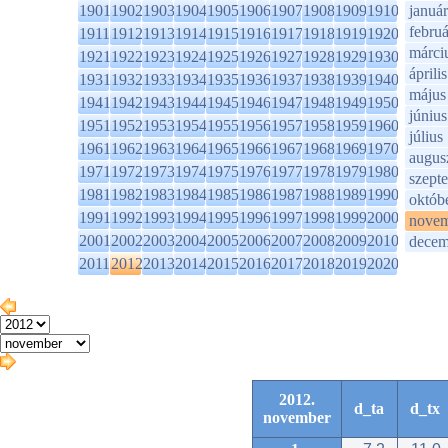
1901
1902
1903
1904
1905
1906
1907
1908
1909
1910
január
februá
1911
1912
1913
1914
1915
1916
1917
1918
1919
1920
márci
1921
1922
1923
1924
1925
1926
1927
1928
1929
1930
április
1931
1932
1933
1934
1935
1936
1937
1938
1939
1940
május
1941
1942
1943
1944
1945
1946
1947
1948
1949
1950
június
1951
1952
1953
1954
1955
1956
1957
1958
1959
1960
július
1961
1962
1963
1964
1965
1966
1967
1968
1969
1970
augus
1971
1972
1973
1974
1975
1976
1977
1978
1979
1980
szept
1981
1982
1983
1984
1985
1986
1987
1988
1989
1990
októb
1991
1992
1993
1994
1995
1996
1997
1998
1999
2000
novem
2001
2002
2003
2004
2005
2006
2007
2008
2009
2010
decem
2011
2012
2013
2014
2015
2016
2017
2018
2019
2020
2012.
d_ta
d_tx
november