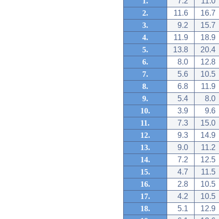
1.
7.2
11.0
2.
11.6
16.7
3.
9.2
15.7
4.
11.9
18.9
5.
13.8
20.4
6.
8.0
12.8
7.
5.6
10.5
8.
6.8
11.9
9.
5.4
8.0
10.
3.9
9.6
11.
7.3
15.0
12.
9.3
14.9
13.
9.0
11.2
14.
7.2
12.5
15.
4.7
11.5
16.
2.8
10.5
17.
4.2
10.5
18.
5.1
12.9