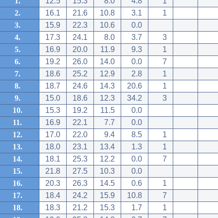
1.
12.5
15.3
8.0
4.8
1
2.
16.1
21.6
10.8
3.1
1
3.
15.9
22.3
10.6
0.0
4.
17.3
24.1
8.0
3.7
3
5.
16.9
20.0
11.9
9.3
1
6.
19.2
26.0
14.0
0.0
7
7.
18.6
25.2
12.9
2.8
1
8.
18.7
24.6
14.3
20.6
1
9.
15.0
18.6
12.3
34.2
3
10.
15.3
19.2
11.5
0.0
11.
16.9
22.1
7.7
0.0
12.
17.0
22.0
9.4
8.5
1
13.
18.0
23.1
13.4
1.3
1
14.
18.1
25.3
12.2
0.0
7
15.
21.8
27.5
10.3
0.0
16.
20.3
26.3
14.5
0.6
1
17.
18.4
24.2
15.9
10.8
7
18.
18.3
21.2
15.3
1.7
1