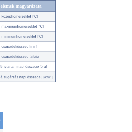
c elemek magyarázata
i középhőmérséklet [°C]
i maximumhőmérséklet [°C]
i minimumhőmérséklet [°C]
i csapadékösszeg [mm]
i csapadékösszeg fajtája
fénytartam napi összege [óra]
2
bálsugárzás napi összege [J/cm
]
r