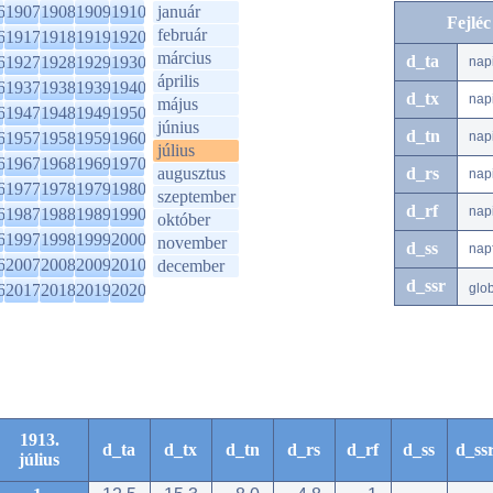
6
1907
1908
1909
1910
január
Fejlé
február
6
1917
1918
1919
1920
március
d_ta
6
1927
1928
1929
1930
nap
április
6
1937
1938
1939
1940
d_tx
nap
május
6
1947
1948
1949
1950
június
d_tn
6
1957
1958
1959
1960
nap
július
6
1967
1968
1969
1970
augusztus
d_rs
nap
6
1977
1978
1979
1980
szeptember
d_rf
nap
6
1987
1988
1989
1990
október
6
1997
1998
1999
2000
november
d_ss
nap
6
2007
2008
2009
2010
december
d_ssr
6
2017
2018
2019
2020
glo
1913.
d_ta
d_tx
d_tn
d_rs
d_rf
d_ss
d_ss
július