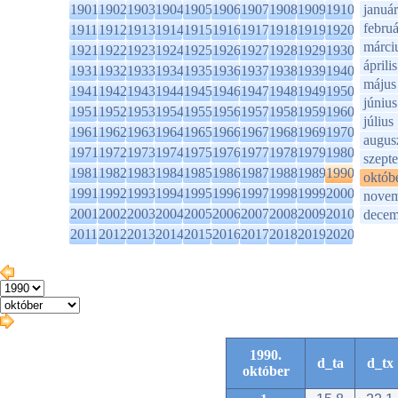
1901
1902
1903
1904
1905
1906
1907
1908
1909
1910
január
februá
1911
1912
1913
1914
1915
1916
1917
1918
1919
1920
márci
1921
1922
1923
1924
1925
1926
1927
1928
1929
1930
április
1931
1932
1933
1934
1935
1936
1937
1938
1939
1940
május
1941
1942
1943
1944
1945
1946
1947
1948
1949
1950
június
1951
1952
1953
1954
1955
1956
1957
1958
1959
1960
július
1961
1962
1963
1964
1965
1966
1967
1968
1969
1970
augus
1971
1972
1973
1974
1975
1976
1977
1978
1979
1980
szept
1981
1982
1983
1984
1985
1986
1987
1988
1989
1990
októb
1991
1992
1993
1994
1995
1996
1997
1998
1999
2000
novem
2001
2002
2003
2004
2005
2006
2007
2008
2009
2010
decem
2011
2012
2013
2014
2015
2016
2017
2018
2019
2020
1990.
d_ta
d_tx
október