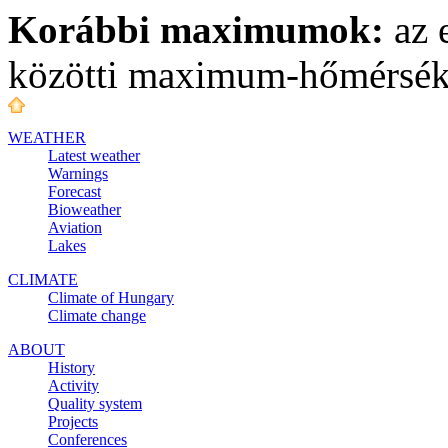
Korábbi maximumok:
az 
közötti maximum-hőmérsék
WEATHER
Latest weather
Warnings
Forecast
Bioweather
Aviation
Lakes
CLIMATE
Climate of Hungary
Climate change
ABOUT
History
Activity
Quality system
Projects
Conferences