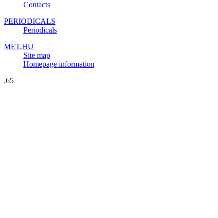
Contacts
PERIODICALS
Periodicals
MET.HU
Site map
Homepage information
.65