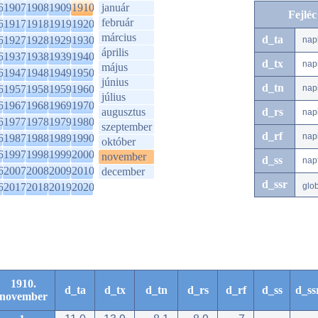
6
1907
1908
1909
1910
január
Fejlé
február
6
1917
1918
1919
1920
március
d_ta
6
1927
1928
1929
1930
nap
április
6
1937
1938
1939
1940
d_tx
nap
május
6
1947
1948
1949
1950
június
d_tn
6
1957
1958
1959
1960
nap
július
6
1967
1968
1969
1970
augusztus
d_rs
nap
6
1977
1978
1979
1980
szeptember
d_rf
nap
6
1987
1988
1989
1990
október
6
1997
1998
1999
2000
november
d_ss
nap
6
2007
2008
2009
2010
december
d_ssr
6
2017
2018
2019
2020
glo
1910.
d_ta
d_tx
d_tn
d_rs
d_rf
d_ss
d_ss
november