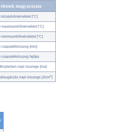
c elemek magyarázata
i középhőmérséklet [°C]
i maximumhőmérséklet [°C]
i minimumhőmérséklet [°C]
i csapadékösszeg [mm]
i csapadékösszeg fajtája
fénytartam napi összege [óra]
2
bálsugárzás napi összege [J/cm
]
r