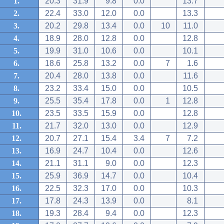
1.
20.3
31.9
9.8
0.0
13.7
2.
22.4
33.0
12.0
0.0
13.3
3.
20.2
29.8
13.4
0.0
10
11.0
4.
18.9
28.0
12.8
0.0
12.8
5.
19.9
31.0
10.6
0.0
10.1
6.
18.6
25.8
13.2
0.0
7
1.6
7.
20.4
28.0
13.8
0.0
11.6
8.
23.2
33.4
15.0
0.0
10.5
9.
25.5
35.4
17.8
0.0
1
12.8
10.
23.5
33.5
15.9
0.0
12.8
11.
21.7
32.0
13.0
0.0
12.9
12.
20.7
27.1
15.4
3.4
7
7.2
13.
16.9
24.7
10.4
0.0
12.6
14.
21.1
31.1
9.0
0.0
12.3
15.
25.9
36.9
14.7
0.0
10.4
16.
22.5
32.3
17.0
0.0
10.3
17.
17.8
24.3
13.9
0.0
8.1
18.
19.3
28.4
9.4
0.0
12.3