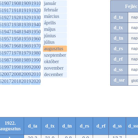
6
1907
1908
1909
1910
január
Fejlé
február
6
1917
1918
1919
1920
március
d_ta
6
1927
1928
1929
1930
nap
április
6
1937
1938
1939
1940
d_tx
nap
május
6
1947
1948
1949
1950
június
d_tn
6
1957
1958
1959
1960
nap
július
6
1967
1968
1969
1970
augusztus
d_rs
nap
6
1977
1978
1979
1980
szeptember
d_rf
nap
6
1987
1988
1989
1990
október
6
1997
1998
1999
2000
november
d_ss
nap
6
2007
2008
2009
2010
december
d_ssr
6
2017
2018
2019
2020
glo
1922.
d_ta
d_tx
d_tn
d_rs
d_rf
d_ss
d_ss
augusztus