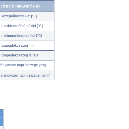
c elemek magyarázata
i középhőmérséklet [°C]
i maximumhőmérséklet [°C]
i minimumhőmérséklet [°C]
i csapadékösszeg [mm]
i csapadékösszeg fajtája
fénytartam napi összege [óra]
2
bálsugárzás napi összege [J/cm
]
r