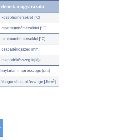
c elemek magyarázata
i középhőmérséklet [°C]
i maximumhőmérséklet [°C]
i minimumhőmérséklet [°C]
i csapadékösszeg [mm]
i csapadékösszeg fajtája
fénytartam napi összege [óra]
2
bálsugárzás napi összege [J/cm
]
r