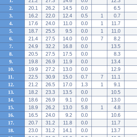
1.
21.2
27.3
14.6
0.0
12.3
2.
20.1
26.2
14.5
0.0
6.5
3.
16.2
22.0
12.4
0.5
1
0.7
4.
17.6
24.0
11.0
0.0
1
11.7
5.
18.7
25.5
9.5
0.0
1
11.0
6.
21.4
27.5
14.0
0.0
7
8.2
7.
24.9
32.2
16.8
0.0
13.5
8.
20.5
27.5
17.5
0.0
8.3
9.
19.8
26.9
11.9
0.0
13.4
10.
19.9
27.2
13.0
0.0
12.9
11.
22.5
30.9
15.0
0.7
7
11.1
12.
21.2
26.5
17.0
1.3
1
9.1
13.
18.2
23.3
13.5
0.0
10.5
14.
18.6
26.9
9.1
0.0
13.0
15.
18.9
26.2
13.0
5.8
1
4.8
16.
16.5
24.0
9.2
0.0
10.6
17.
20.7
31.2
11.8
0.0
11.7
18.
23.0
31.2
14.1
0.0
13.7