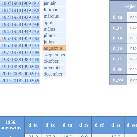
6
1907
1908
1909
1910
január
Fejlé
február
6
1917
1918
1919
1920
március
d_ta
6
1927
1928
1929
1930
nap
április
6
1937
1938
1939
1940
d_tx
nap
május
6
1947
1948
1949
1950
június
d_tn
6
1957
1958
1959
1960
nap
július
6
1967
1968
1969
1970
augusztus
d_rs
nap
6
1977
1978
1979
1980
szeptember
d_rf
nap
6
1987
1988
1989
1990
október
6
1997
1998
1999
2000
november
d_ss
nap
6
2007
2008
2009
2010
december
d_ssr
6
2017
2018
2019
2020
glo
1956.
d_ta
d_tx
d_tn
d_rs
d_rf
d_ss
d_ss
augusztus