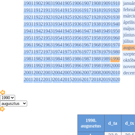
1901
1902
1903
1904
1905
1906
1907
1908
1909
1910
január
februá
1911
1912
1913
1914
1915
1916
1917
1918
1919
1920
márci
1921
1922
1923
1924
1925
1926
1927
1928
1929
1930
április
1931
1932
1933
1934
1935
1936
1937
1938
1939
1940
május
1941
1942
1943
1944
1945
1946
1947
1948
1949
1950
június
1951
1952
1953
1954
1955
1956
1957
1958
1959
1960
július
1961
1962
1963
1964
1965
1966
1967
1968
1969
1970
augus
1971
1972
1973
1974
1975
1976
1977
1978
1979
1980
szept
1981
1982
1983
1984
1985
1986
1987
1988
1989
1990
októb
1991
1992
1993
1994
1995
1996
1997
1998
1999
2000
novem
2001
2002
2003
2004
2005
2006
2007
2008
2009
2010
decem
2011
2012
2013
2014
2015
2016
2017
2018
2019
2020
1990.
d_ta
d_tx
augusztus