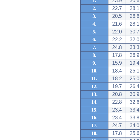
1.
23.9
30.6
2.
22.7
28.1
3.
20.5
26.6
4.
21.6
28.1
5.
22.0
30.7
6.
22.2
32.0
7.
24.8
33.3
8.
17.8
26.9
9.
15.9
19.4
10.
18.4
25.1
11.
18.2
25.0
12.
19.7
26.4
13.
20.8
30.9
14.
22.8
32.6
15.
23.4
33.4
16.
23.4
33.8
17.
24.7
34.0
18.
17.8
25.6