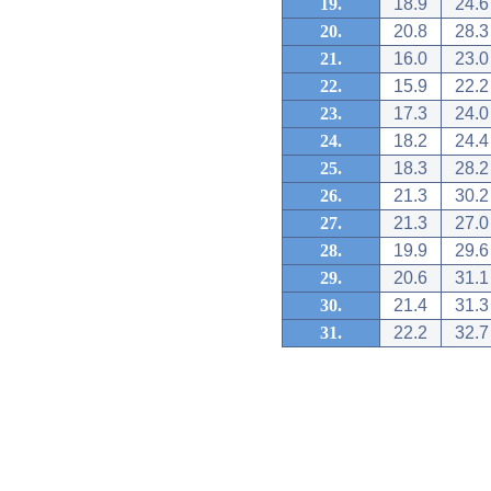
19.
18.9
24.6
20.
20.8
28.3
21.
16.0
23.0
22.
15.9
22.2
23.
17.3
24.0
24.
18.2
24.4
25.
18.3
28.2
26.
21.3
30.2
27.
21.3
27.0
28.
19.9
29.6
29.
20.6
31.1
30.
21.4
31.3
31.
22.2
32.7