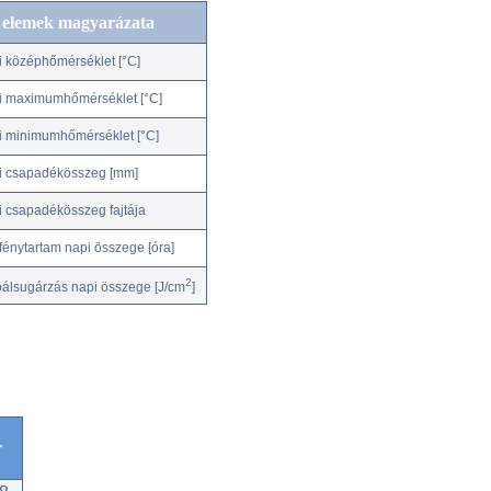
c elemek magyarázata
i középhőmérséklet [°C]
i maximumhőmérséklet [°C]
i minimumhőmérséklet [°C]
i csapadékösszeg [mm]
i csapadékösszeg fajtája
fénytartam napi összege [óra]
2
bálsugárzás napi összege [J/cm
]
r