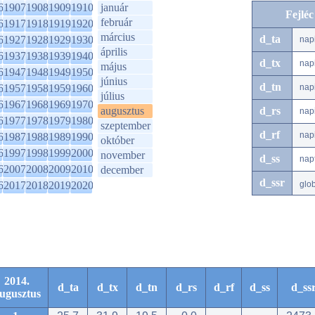
6
1907
1908
1909
1910
január
Fejlé
február
6
1917
1918
1919
1920
március
d_ta
6
1927
1928
1929
1930
nap
április
6
1937
1938
1939
1940
d_tx
nap
május
6
1947
1948
1949
1950
június
d_tn
6
1957
1958
1959
1960
nap
július
6
1967
1968
1969
1970
augusztus
d_rs
nap
6
1977
1978
1979
1980
szeptember
d_rf
nap
6
1987
1988
1989
1990
október
6
1997
1998
1999
2000
november
d_ss
nap
6
2007
2008
2009
2010
december
d_ssr
6
2017
2018
2019
2020
glo
2014.
d_ta
d_tx
d_tn
d_rs
d_rf
d_ss
d_ss
ugusztus