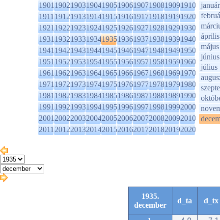
1901
1902
1903
1904
1905
1906
1907
1908
1909
1910
január
februá
1911
1912
1913
1914
1915
1916
1917
1918
1919
1920
márci
1921
1922
1923
1924
1925
1926
1927
1928
1929
1930
április
1931
1932
1933
1934
1935
1936
1937
1938
1939
1940
május
1941
1942
1943
1944
1945
1946
1947
1948
1949
1950
június
1951
1952
1953
1954
1955
1956
1957
1958
1959
1960
július
1961
1962
1963
1964
1965
1966
1967
1968
1969
1970
augus
1971
1972
1973
1974
1975
1976
1977
1978
1979
1980
szept
1981
1982
1983
1984
1985
1986
1987
1988
1989
1990
októb
1991
1992
1993
1994
1995
1996
1997
1998
1999
2000
novem
2001
2002
2003
2004
2005
2006
2007
2008
2009
2010
decem
2011
2012
2013
2014
2015
2016
2017
2018
2019
2020
1935.
d_ta
d_tx
december