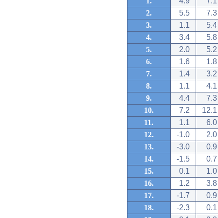
1.
4.9
7.1
2.
5.5
7.3
3.
1.1
5.4
4.
3.4
5.8
5.
2.0
5.2
6.
1.6
1.8
7.
1.4
3.2
8.
1.1
4.1
9.
4.4
7.3
10.
7.2
12.1
11.
1.1
6.0
12.
-1.0
2.0
13.
-3.0
0.9
14.
-1.5
0.7
15.
0.1
1.0
16.
1.2
3.8
17.
-1.7
0.9
18.
-2.3
0.1