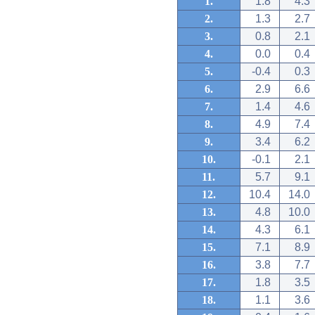
1.
1.8
4.3
2.
1.3
2.7
3.
0.8
2.1
4.
0.0
0.4
5.
-0.4
0.3
6.
2.9
6.6
7.
1.4
4.6
8.
4.9
7.4
9.
3.4
6.2
10.
-0.1
2.1
11.
5.7
9.1
12.
10.4
14.0
13.
4.8
10.0
14.
4.3
6.1
15.
7.1
8.9
16.
3.8
7.7
17.
1.8
3.5
18.
1.1
3.6