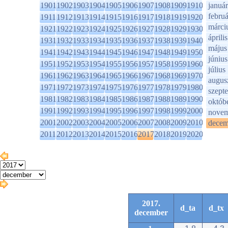
1901
1902
1903
1904
1905
1906
1907
1908
1909
1910
január
februá
1911
1912
1913
1914
1915
1916
1917
1918
1919
1920
márci
1921
1922
1923
1924
1925
1926
1927
1928
1929
1930
április
1931
1932
1933
1934
1935
1936
1937
1938
1939
1940
május
1941
1942
1943
1944
1945
1946
1947
1948
1949
1950
június
1951
1952
1953
1954
1955
1956
1957
1958
1959
1960
július
1961
1962
1963
1964
1965
1966
1967
1968
1969
1970
augus
1971
1972
1973
1974
1975
1976
1977
1978
1979
1980
szept
1981
1982
1983
1984
1985
1986
1987
1988
1989
1990
októb
1991
1992
1993
1994
1995
1996
1997
1998
1999
2000
novem
2001
2002
2003
2004
2005
2006
2007
2008
2009
2010
decem
2011
2012
2013
2014
2015
2016
2017
2018
2019
2020
2017.
d_ta
d_tx
december