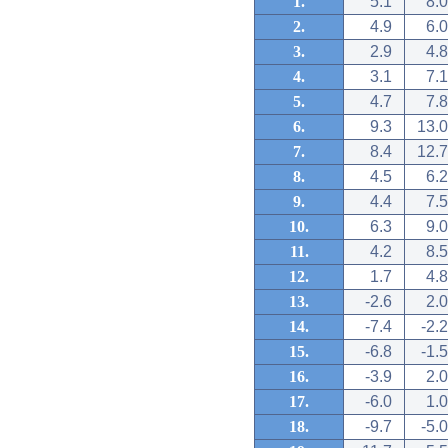
1.
5.1
8.0
2.
4.9
6.0
3.
2.9
4.8
4.
3.1
7.1
5.
4.7
7.8
6.
9.3
13.0
7.
8.4
12.7
8.
4.5
6.2
9.
4.4
7.5
10.
6.3
9.0
11.
4.2
8.5
12.
1.7
4.8
13.
-2.6
2.0
14.
-7.4
-2.2
15.
-6.8
-1.5
16.
-3.9
2.0
17.
-6.0
1.0
18.
-9.7
-5.0