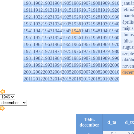
1901
1902
1903
1904
1905
1906
1907
1908
1909
1910
január
februá
1911
1912
1913
1914
1915
1916
1917
1918
1919
1920
márci
1921
1922
1923
1924
1925
1926
1927
1928
1929
1930
április
1931
1932
1933
1934
1935
1936
1937
1938
1939
1940
május
1941
1942
1943
1944
1945
1946
1947
1948
1949
1950
június
1951
1952
1953
1954
1955
1956
1957
1958
1959
1960
július
1961
1962
1963
1964
1965
1966
1967
1968
1969
1970
augus
1971
1972
1973
1974
1975
1976
1977
1978
1979
1980
szept
1981
1982
1983
1984
1985
1986
1987
1988
1989
1990
októb
1991
1992
1993
1994
1995
1996
1997
1998
1999
2000
novem
2001
2002
2003
2004
2005
2006
2007
2008
2009
2010
decem
2011
2012
2013
2014
2015
2016
2017
2018
2019
2020
1946.
d_ta
d_tx
december