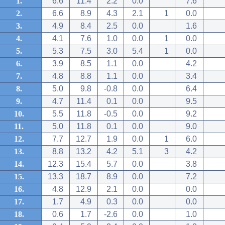
1.
6.6
11.4
2.2
0.0
7.6
2.
6.6
8.9
4.3
2.1
1
0.0
3.
4.9
8.4
2.5
0.0
1.6
4.
4.1
7.6
1.0
0.0
1
0.0
5.
5.3
7.5
3.0
5.4
1
0.0
6.
3.9
8.5
1.1
0.0
4.2
7.
4.8
8.8
1.1
0.0
3.4
8.
5.0
9.8
-0.8
0.0
6.4
9.
4.7
11.4
0.1
0.0
9.5
10.
5.5
11.8
-0.5
0.0
9.2
11.
5.0
11.8
0.1
0.0
9.0
12.
7.7
12.7
1.9
0.0
1
6.0
13.
8.8
13.2
4.2
5.1
3
4.2
14.
12.3
15.4
5.7
0.0
3.8
15.
13.3
18.7
8.9
0.0
7.2
16.
4.8
12.9
2.1
0.0
0.0
17.
1.7
4.9
0.3
0.0
0.0
18.
0.6
1.7
-2.6
0.0
1.0