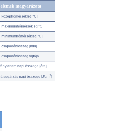
c elemek magyarázata
i középhőmérséklet [°C]
i maximumhőmérséklet [°C]
i minimumhőmérséklet [°C]
i csapadékösszeg [mm]
i csapadékösszeg fajtája
fénytartam napi összege [óra]
2
bálsugárzás napi összege [J/cm
]