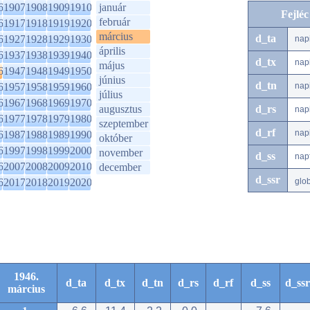
6
1907
1908
1909
1910
január
Fejlé
február
6
1917
1918
1919
1920
március
d_ta
6
1927
1928
1929
1930
nap
április
6
1937
1938
1939
1940
d_tx
nap
május
6
1947
1948
1949
1950
június
d_tn
6
1957
1958
1959
1960
nap
július
6
1967
1968
1969
1970
augusztus
d_rs
nap
6
1977
1978
1979
1980
szeptember
d_rf
nap
6
1987
1988
1989
1990
október
6
1997
1998
1999
2000
november
d_ss
nap
6
2007
2008
2009
2010
december
d_ssr
6
2017
2018
2019
2020
glo
1946.
d_ta
d_tx
d_tn
d_rs
d_rf
d_ss
d_ssr
március