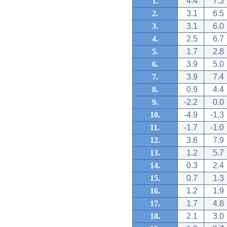
1.
4.4
7.3
2.
3.1
6.5
3.
3.1
6.0
4.
2.5
6.7
5.
1.7
2.8
6.
3.9
5.0
7.
3.9
7.4
8.
0.9
4.4
9.
-2.2
0.0
10.
-4.9
-1.3
11.
-1.7
-1.0
12.
3.6
7.9
13.
1.2
5.7
14.
0.3
2.4
15.
0.7
1.3
16.
1.2
1.9
17.
1.7
4.8
18.
2.1
3.0