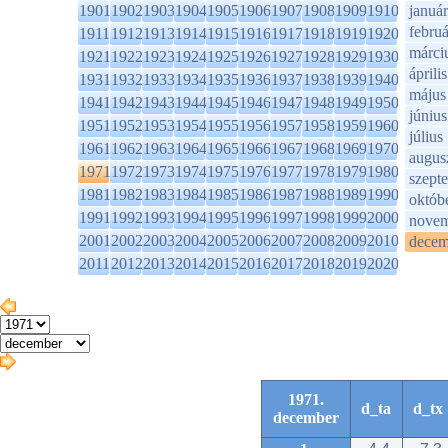
1901
1902
1903
1904
1905
1906
1907
1908
1909
1910
január
februá
1911
1912
1913
1914
1915
1916
1917
1918
1919
1920
márci
1921
1922
1923
1924
1925
1926
1927
1928
1929
1930
április
1931
1932
1933
1934
1935
1936
1937
1938
1939
1940
május
1941
1942
1943
1944
1945
1946
1947
1948
1949
1950
június
1951
1952
1953
1954
1955
1956
1957
1958
1959
1960
július
1961
1962
1963
1964
1965
1966
1967
1968
1969
1970
augus
1971
1972
1973
1974
1975
1976
1977
1978
1979
1980
szept
1981
1982
1983
1984
1985
1986
1987
1988
1989
1990
októb
1991
1992
1993
1994
1995
1996
1997
1998
1999
2000
novem
2001
2002
2003
2004
2005
2006
2007
2008
2009
2010
decem
2011
2012
2013
2014
2015
2016
2017
2018
2019
2020
1971.
d_ta
d_tx
december