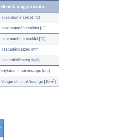
c elemek magyarázata
i középhőmérséklet [°C]
i maximumhőmérséklet [°C]
i minimumhőmérséklet [°C]
i csapadékösszeg [mm]
i csapadékösszeg fajtája
fénytartam napi összege [óra]
2
bálsugárzás napi összege [J/cm
]
r