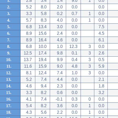
1.
2.8
3.4
1.4
9.0
1
0.0
2.
5.2
8.0
2.0
0.0
0.0
3.
3.3
5.8
0.2
0.7
1
0.0
4.
5.7
8.3
4.0
0.0
1
0.0
5.
6.8
13.4
3.0
0.0
7.5
6.
8.9
15.6
2.4
0.0
4.5
7.
8.9
16.4
4.6
0.0
6.1
8.
6.8
10.0
1.0
12.3
3
0.0
9.
12.5
17.4
9.8
0.1
3
2.6
10.
13.7
19.4
9.9
0.4
3
0.5
11.
11.6
15.9
9.0
4.8
3
5.9
12.
8.1
12.4
7.4
1.0
3
0.0
13.
5.2
7.4
4.4
0.0
2.1
14.
4.6
9.4
2.3
0.0
1.8
15.
3.3
8.2
0.6
0.0
3.2
16.
4.1
7.4
-0.1
0.3
0
0.0
17.
5.4
8.2
3.6
0.0
1
0.0
18.
4.3
5.6
2.2
0.0
1
0.0