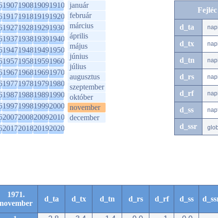
6
1907
1908
1909
1910
január
Fejlé
február
6
1917
1918
1919
1920
március
d_ta
6
1927
1928
1929
1930
nap
április
6
1937
1938
1939
1940
d_tx
nap
május
6
1947
1948
1949
1950
június
d_tn
6
1957
1958
1959
1960
nap
július
6
1967
1968
1969
1970
augusztus
d_rs
nap
6
1977
1978
1979
1980
szeptember
d_rf
nap
6
1987
1988
1989
1990
október
6
1997
1998
1999
2000
november
d_ss
nap
6
2007
2008
2009
2010
december
d_ssr
6
2017
2018
2019
2020
glo
1971.
d_ta
d_tx
d_tn
d_rs
d_rf
d_ss
d_ss
november